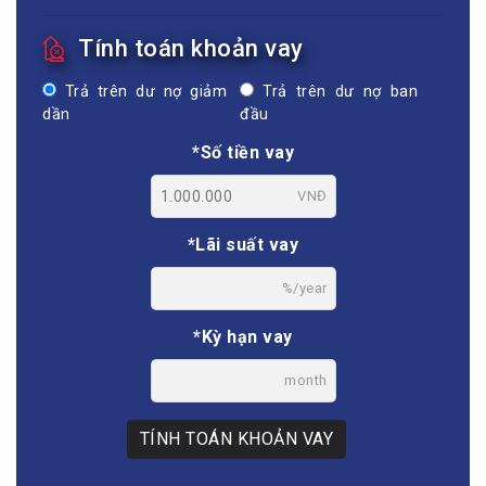
Tính toán khoản vay
Trả trên dư nợ giảm
Trả trên dư nợ ban
dần
đầu
*Số tiền vay
VNĐ
*Lãi suất vay
%/year
*Kỳ hạn vay
month
TÍNH TOÁN KHOẢN VAY