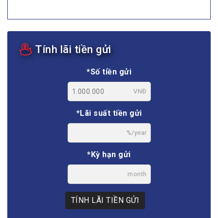
Tính lãi tiền gửi
*Số tiền gửi
VNĐ
*Lãi suất tiền gửi
%/year
*Kỳ hạn gửi
month
TÍNH LÃI TIỀN GỬI