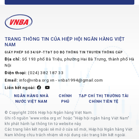
TRANG THÔNG TIN CỦA HIỆP HỘI NGÂN HÀNG VIỆT
NAM
GIẤY PHÉP SỐ 34/GP-TTĐT DO BỘ THÔNG TIN TRUYỀN THÔNG CẤP
Địa chỉ:
Số 193 phố Bà Triệu, phường Hai Bà Trưng, thành phố Hà
Nội
Điện thoại:
(024) 382 187 33
Email:
info@vnba.org.vn - vnba1994@gmail.com
Liên kết ngoài:
NGÂN HÀNG NHÀ
CHÍNH
TẠP CHÍ THỊ TRƯỜNG TÀI
NƯỚC VIỆT NAM
PHỦ
CHÍNH TIỀN TỆ
© Copyright 2006 Hiệp hội Ngân hàng Việt Nam.
Ghi rõ nguồn 'www.vnba.org.vn' hoặc "Hiệp hội ngân hàng Việt Nam"
khi phát hành lại thông tin từ website này.
Các trang liên kết ngoài sẽ mở ở cửa sổ mới, Hiệp hội Ngân hàng Việt
Nam không chịu trách nhiệm về nội dung các trang liên kết ngoài.