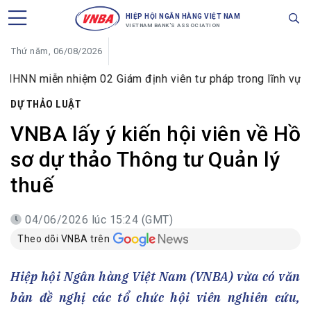
HIỆP HỘI NGÂN HÀNG VIỆT NAM
VIETNAM BANK'S ASSOCIATION
Thứ năm, 06/08/2026
ễn nhiệm 02 Giám định viên tư pháp trong lĩnh vực tiền tệ v
DỰ THẢO LUẬT
VNBA lấy ý kiến hội viên về Hồ
sơ dự thảo Thông tư Quản lý
thuế
04/06/2026 lúc 15:24 (GMT)
Theo dõi VNBA trên
Hiệp hội Ngân hàng Việt Nam (VNBA) vừa có văn
bản đề nghị các tổ chức hội viên nghiên cứu,