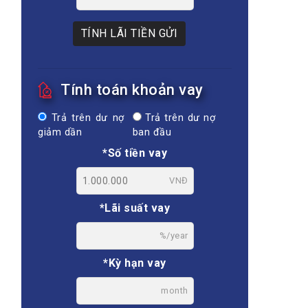
TÍNH LÃI TIỀN GỬI
Tính toán khoản vay
Trả trên dư nợ
Trả trên dư nợ
giảm dần
ban đầu
*Số tiền vay
VNĐ
*Lãi suất vay
%/year
*Kỳ hạn vay
month