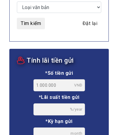
Tìm kiếm
Đặt lại
MULTIMEDIA
Tính lãi tiền gửi
Video
E-magazines
*Số tiền gửi
Photos
VNĐ
*Lãi suất tiền gửi
%/year
*Kỳ hạn gửi
month