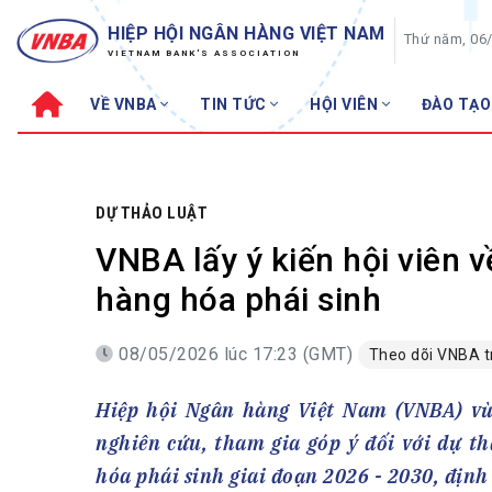
HIỆP HỘI NGÂN HÀNG VIỆT NAM
Thứ năm, 06
VIETNAM BANK'S ASSOCIATION
VỀ VNBA
TIN TỨC
HỘI VIÊN
ĐÀO TẠO
Về VNBA
TIN TỨC
Cơ cấu tổ chức
Tin Hiệp hội
Sơ đồ tổ chức
Sự kiện
DỰ THẢO LUẬT
Hội đồng Hiệp hội
30 năm
VNBA lấy ý kiến hội viên v
Thường trực Hiệp hội
Bản tin
hàng hóa phái sinh
Cơ quan Thường trực
Tin Hội viên
08/05/2026 lúc 17:23 (GMT)
Theo dõi VNBA 
Điều lệ
Tin ngành n
Lịch sử phát triển
Topic nổi bậ
Hiệp hội Ngân hàng Việt Nam (VNBA) vừa
VNBA các thời kỳ
Đào tạo
nghiên cứu, tham gia góp ý đối với dự th
Fintech
Thành tích – Giải thưởng
hóa phái sinh giai đoạn 2026 - 2030, địn