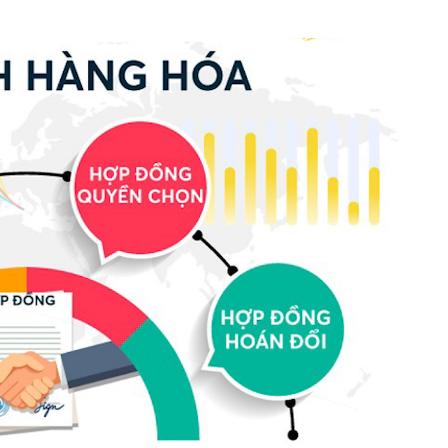
h Tiêu dùng
tài sản
oán –Thẻ
 trị
iệc làm
 SẢN
TUYỂN DỤNG