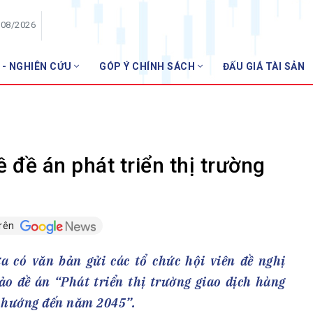
/08/2026
 - NGHIÊN CỨU
GÓP Ý CHÍNH SÁCH
ĐẤU GIÁ TÀI SẢN
HỘI VIÊN
NHNN m
Danh sách hội viên
Gia nhập VNBA
 VNBA
ề đề án phát triển thị trường
 Tuần VNBA
trên
gân hàng
t
 có văn bản gửi các tổ chức hội viên đề nghị
ảo đề án “Phát triển thị trường giao dịch hàng
h hướng đến năm 2045”.