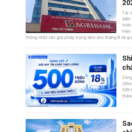
20
Tại 
diễn
triể
hiện
thống nhất các giải pháp trọng tâm cho tháng 8 và quý
Sh
ch
Công
(Shi
500 
thán
Sa