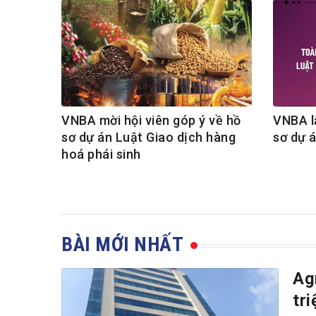
VNBA mời hội viên góp ý về hồ
VNBA lấ
sơ dự án Luật Giao dịch hàng
sơ dự á
hoá phái sinh
BÀI MỚI NHẤT
Ag
tr