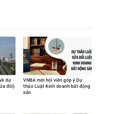
 về dự
VNBA mời hội viên góp ý Dự
ửa đổi)
thảo Luật Kinh doanh bất động
sản