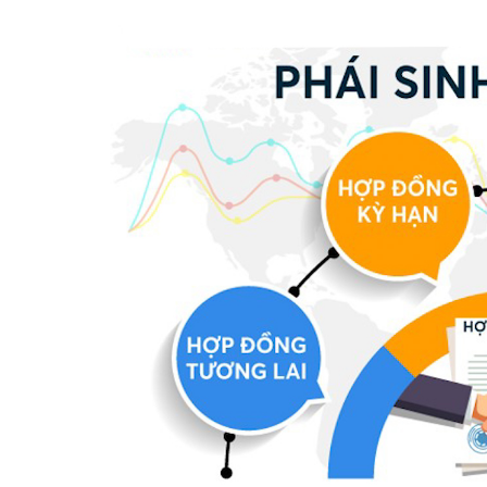
Tài chín
Bộ Chuẩn mực Đạo đức nghề nghiệp
Đấu giá 
Đối tác
Thanh t
Nhà quản
Cơ hội v
GÓP Ý CHÍNH SÁCH
ĐẤU GIÁ TÀI
Dự thảo luật
Tư vấn – Hỏi đáp
Tra cứu văn bản