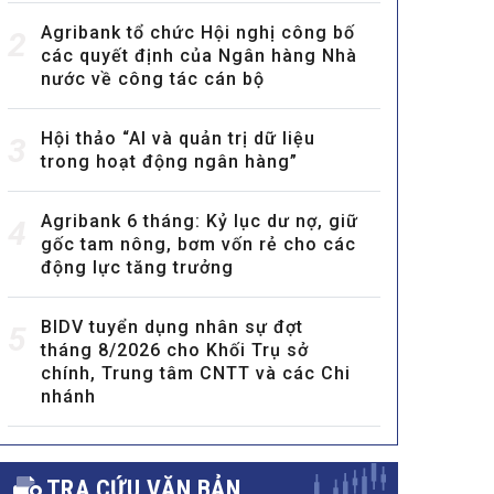
Agribank tổ chức Hội nghị công bố
2
các quyết định của Ngân hàng Nhà
nước về công tác cán bộ
Hội thảo “AI và quản trị dữ liệu
3
trong hoạt động ngân hàng”
Agribank 6 tháng: Kỷ lục dư nợ, giữ
4
gốc tam nông, bơm vốn rẻ cho các
động lực tăng trưởng
BIDV tuyển dụng nhân sự đợt
5
tháng 8/2026 cho Khối Trụ sở
chính, Trung tâm CNTT và các Chi
nhánh
TRA CỨU VĂN BẢN