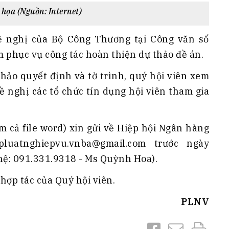
họa (Nguồn: Internet)
đề nghị của Bộ Công Thương tại Công văn số
hục vụ công tác hoàn thiện dự thảo đề án.
 thảo quyết định và tờ trình, quý hội viên xem
ề nghị các tổ chức tín dụng hội viên tham gia
m cả file word) xin gửi về Hiệp hội Ngân hàng
luatnghiepvu.vnba@gmail.com trước ngày
 hệ: 091.331.9318 - Ms Quỳnh Hoa).
ợp tác của Quý hội viên.
PLNV