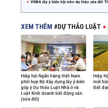
VNBA lấy ý kiến hội viên dự thảo sửa đổi
XEM THÊM
#DỰ THẢO LUẬT
Hiệp hội Ngân hàng Việt Nam
Hiệp h
phối hợp Bộ Xây dựng lấy ý kiến
mời hội
góp ý Dự thảo Luật Nhà ở và
Đất đa
Luật Kinh doanh bất động sản
(sửa đổi)