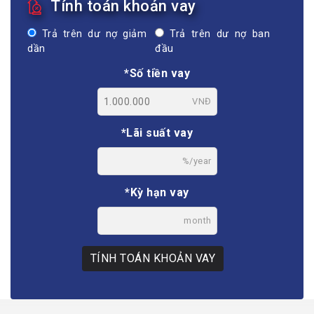
Tính toán khoản vay
Trả trên dư nợ giảm
Trả trên dư nợ ban
dần
đầu
*Số tiền vay
VNĐ
*Lãi suất vay
%/year
*Kỳ hạn vay
month
TÍNH TOÁN KHOẢN VAY