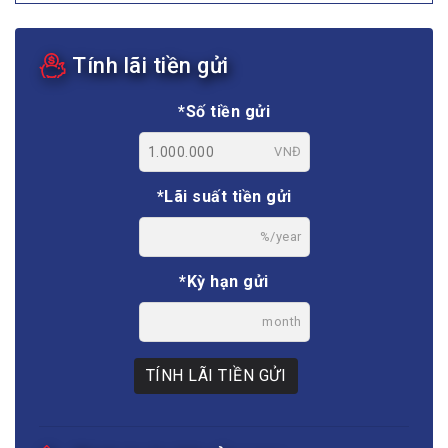
Tính lãi tiền gửi
*Số tiền gửi
VNĐ
*Lãi suất tiền gửi
%/year
*Kỳ hạn gửi
month
TÍNH LÃI TIỀN GỬI