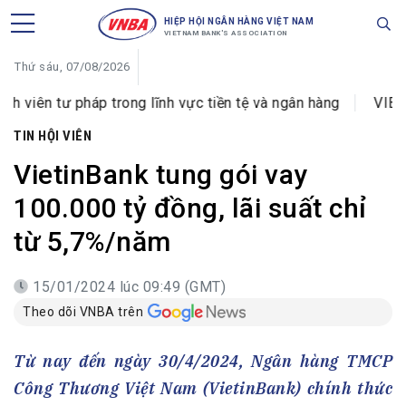
HIỆP HỘI NGÂN HÀNG VIỆT NAM
VIETNAM BANK'S ASSOCIATION
Thứ sáu, 07/08/2026
 pháp trong lĩnh vực tiền tệ và ngân hàng
VIB đổi tên P
TIN HỘI VIÊN
VietinBank tung gói vay
100.000 tỷ đồng, lãi suất chỉ
từ 5,7%/năm
15/01/2024 lúc 09:49 (GMT)
Theo dõi VNBA trên
Từ nay đến ngày 30/4/2024, Ngân hàng TMCP
Công Thương Việt Nam (VietinBank) chính thức