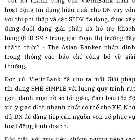
“Cốt lõi thành công của VietinBank nằm ở
hoạt động tín dụng hiệu quả, cho DN vay vốn
với chi phí thấp và các SPDV đa dạng, được xây
dựng dưới dạng giải pháp đã hỗ trợ khách
hàng (KH) SME trong giai đoạn thị trường đầy
thách thức” - The Asian Banker nhận định
trong thông cáo báo chí công bố về giải
thưởng.
Đơn cử, VietinBank đã cho ra mắt Giải pháp
tín dụng SME SIMPLE với luồng quy trình rút
gọn, danh mục hồ sơ tối giản, đảm bảo tốc độ
xử lý giao dịch nhanh nhất có thể cho KH. Nhờ
đó, DN dễ dàng tiếp cận nguồn vốn để phục vụ
hoạt động kinh doanh.
Đặc biệt, với mục tiêu không ngừng nâng cao