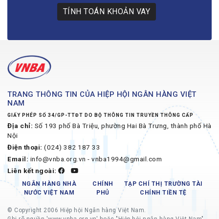
TÍNH TOÁN KHOẢN VAY
TRANG THÔNG TIN CỦA HIỆP HỘI NGÂN HÀNG VIỆT
NAM
GIẤY PHÉP SỐ 34/GP-TTĐT DO BỘ THÔNG TIN TRUYỀN THÔNG CẤP
Địa chỉ:
Số 193 phố Bà Triệu, phường Hai Bà Trưng, thành phố Hà
Nội
Điện thoại:
(024) 382 187 33
Email:
info@vnba.org.vn - vnba1994@gmail.com
Liên kết ngoài:
NGÂN HÀNG NHÀ
CHÍNH
TẠP CHÍ THỊ TRƯỜNG TÀI
NƯỚC VIỆT NAM
PHỦ
CHÍNH TIỀN TỆ
© Copyright 2006 Hiệp hội Ngân hàng Việt Nam.
Ghi rõ nguồn 'www.vnba.org.vn' hoặc "Hiệp hội ngân hàng Việt Nam"