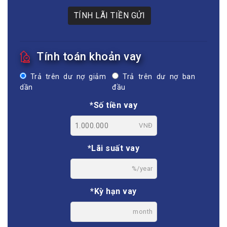
TÍNH LÃI TIỀN GỬI
Tính toán khoản vay
Trả trên dư nợ giảm
Trả trên dư nợ ban
dần
đầu
*Số tiền vay
VNĐ
*Lãi suất vay
%/year
*Kỳ hạn vay
month