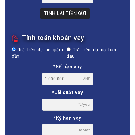
TÍNH LÃI TIỀN GỬI
Tính toán khoản vay
Trả trên dư nợ giảm
Trả trên dư nợ ban
dần
đầu
*Số tiền vay
VNĐ
*Lãi suất vay
%/year
*Kỳ hạn vay
month