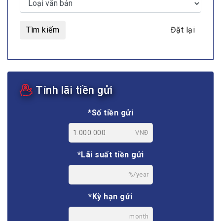
Tìm kiếm
Đặt lại
Tính lãi tiền gửi
*Số tiền gửi
VNĐ
*Lãi suất tiền gửi
%/year
*Kỳ hạn gửi
month