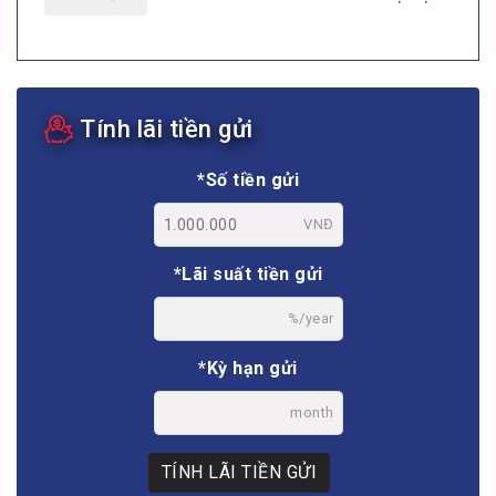
Tính lãi tiền gửi
*Số tiền gửi
VNĐ
*Lãi suất tiền gửi
%/year
*Kỳ hạn gửi
month
TÍNH LÃI TIỀN GỬI