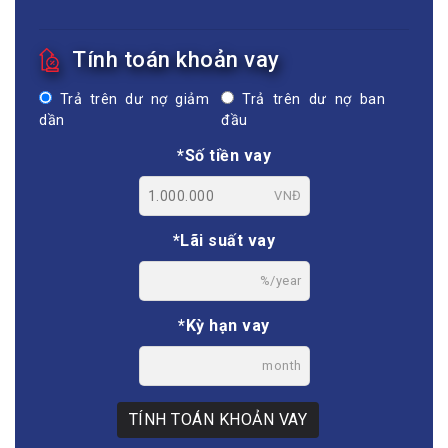
Tính toán khoản vay
Trả trên dư nợ giảm
Trả trên dư nợ ban
dần
đầu
*Số tiền vay
VNĐ
*Lãi suất vay
%/year
*Kỳ hạn vay
month
TÍNH TOÁN KHOẢN VAY