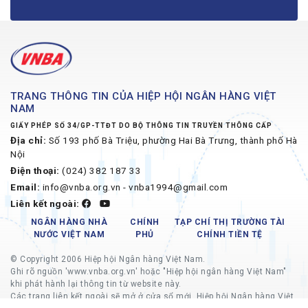
TRANG THÔNG TIN CỦA HIỆP HỘI NGÂN HÀNG VIỆT
NAM
GIẤY PHÉP SỐ 34/GP-TTĐT DO BỘ THÔNG TIN TRUYỀN THÔNG CẤP
Địa chỉ:
Số 193 phố Bà Triệu, phường Hai Bà Trưng, thành phố Hà
Nội
Điện thoại:
(024) 382 187 33
Email:
info@vnba.org.vn - vnba1994@gmail.com
Liên kết ngoài:
NGÂN HÀNG NHÀ
CHÍNH
TẠP CHÍ THỊ TRƯỜNG TÀI
NƯỚC VIỆT NAM
PHỦ
CHÍNH TIỀN TỆ
© Copyright 2006 Hiệp hội Ngân hàng Việt Nam.
Ghi rõ nguồn 'www.vnba.org.vn' hoặc "Hiệp hội ngân hàng Việt Nam"
khi phát hành lại thông tin từ website này.
Các trang liên kết ngoài sẽ mở ở cửa sổ mới, Hiệp hội Ngân hàng Việt