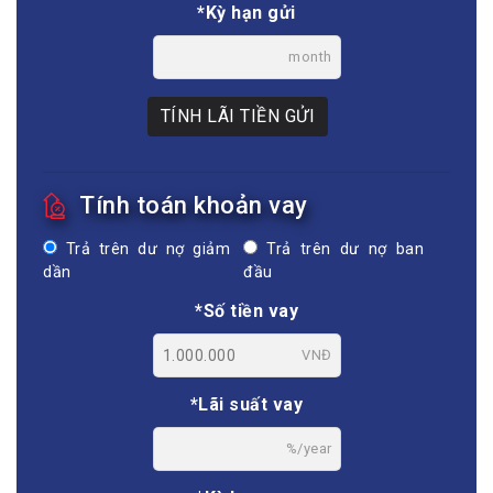
*Kỳ hạn gửi
month
TÍNH LÃI TIỀN GỬI
Tính toán khoản vay
Trả trên dư nợ giảm
Trả trên dư nợ ban
dần
đầu
*Số tiền vay
VNĐ
*Lãi suất vay
%/year