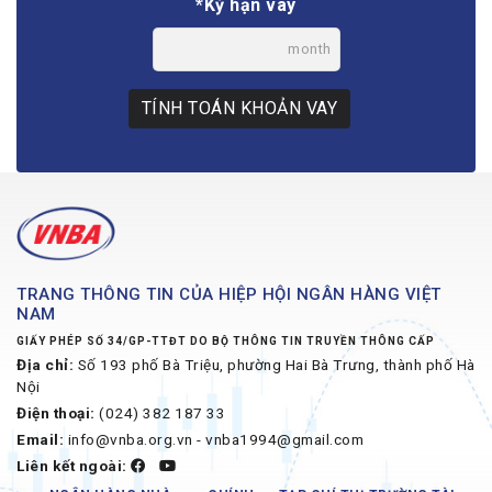
*Kỳ hạn vay
month
TÍNH TOÁN KHOẢN VAY
TRANG THÔNG TIN CỦA HIỆP HỘI NGÂN HÀNG VIỆT
NAM
GIẤY PHÉP SỐ 34/GP-TTĐT DO BỘ THÔNG TIN TRUYỀN THÔNG CẤP
Địa chỉ:
Số 193 phố Bà Triệu, phường Hai Bà Trưng, thành phố Hà
Nội
Điện thoại:
(024) 382 187 33
Email:
info@vnba.org.vn - vnba1994@gmail.com
Liên kết ngoài: