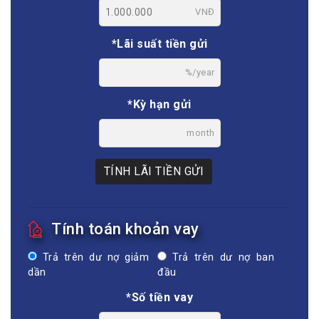
VNĐ
*Lãi suất tiền gửi
%/year
*Kỳ hạn gửi
month
TÍNH LÃI TIỀN GỬI
Tính toán khoản vay
Trả trên dư nợ giảm
Trả trên dư nợ ban
dần
đầu
*Số tiền vay