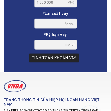
VNĐ
*Lãi suất vay
%/year
*Kỳ hạn vay
month
TÍNH TOÁN KHOẢN VAY
TRANG THÔNG TIN CỦA HIỆP HỘI NGÂN HÀNG VIỆT
NAM
GIẤY PHÉP SỐ 34/GP-TTĐT DO BỘ THÔNG TIN TRUYỀN THÔNG CẤP