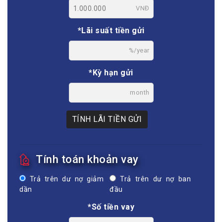
VNĐ
*Lãi suất tiền gửi
%/year
*Kỳ hạn gửi
month
TÍNH LÃI TIỀN GỬI
Tính toán khoản vay
Trả trên dư nợ giảm
Trả trên dư nợ ban
dần
đầu
*Số tiền vay