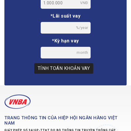
VNĐ
*Lãi suất vay
%/year
*Kỳ hạn vay
month
TÍNH TOÁN KHOẢN VAY
TRANG THÔNG TIN CỦA HIỆP HỘI NGÂN HÀNG VIỆT
NAM
GIẤY PHÉP SỐ 34/GP-TTĐT DO BỘ THÔNG TIN TRUYỀN THÔNG CẤP