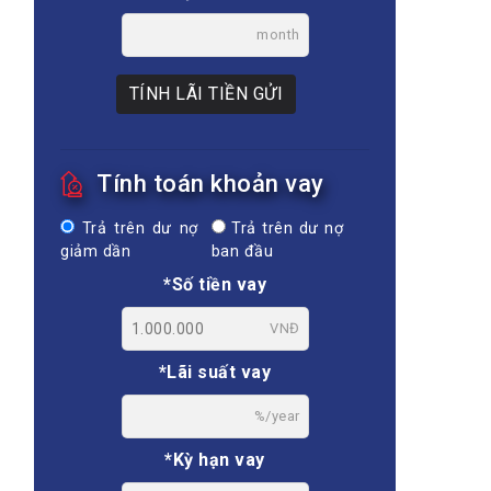
month
TÍNH LÃI TIỀN GỬI
Tính toán khoản vay
Trả trên dư nợ
Trả trên dư nợ
giảm dần
ban đầu
*Số tiền vay
VNĐ
*Lãi suất vay
%/year
*Kỳ hạn vay