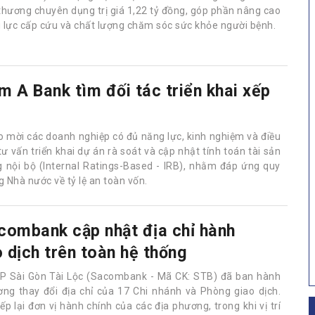
thương chuyên dụng trị giá 1,22 tỷ đồng, góp phần nâng cao
 lực cấp cứu và chất lượng chăm sóc sức khỏe người bệnh.
m A Bank tìm đối tác triển khai xếp
ng nội bộ theo Thông tư 14
 hàng TMCP Nam Á (Nam A Bank) vừa thông báo mời các
h nghiệp có đủ năng lực, kinh nghiệm và điều kiện tham gia
giá cạnh tranh đối với gói dịch vụ tư vấn triển khai dự án rà
 và cập nhật tính toán tài sản có rủi ro tín dụng (RWA) theo
ng pháp xếp hạng nội bộ (Internal Ratings-Based - IRB),
 đáp ứng quy định tại Thông tư số 14/2025/TT-NHNN của
combank cập nhật địa chỉ hành
 dịch trên toàn hệ thống