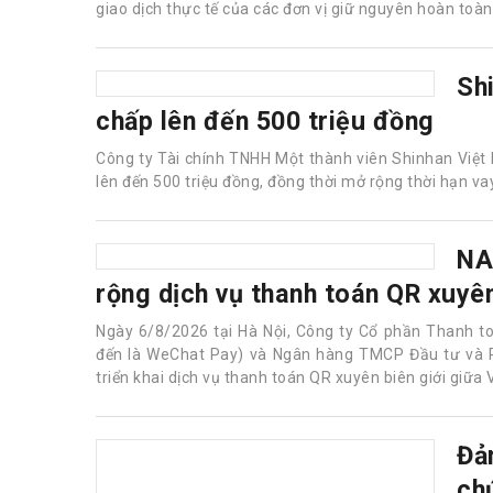
Ngày 03/08/2026, Hội đồng Quản trị Ngân hàng TMC
Nghị quyết số 0153.2026.NQ.BOD thông qua chủ trươ
Việc điều chỉnh nhằm cập nhật theo phương án sắp xếp
giao dịch thực tế của các đơn vị giữ nguyên hoàn toàn
Sh
chấp lên đến 500 triệu đồng
Công ty Tài chính TNHH Một thành viên Shinhan Việt
lên đến 500 triệu đồng, đồng thời mở rộng thời hạn vay
NA
rộng dịch vụ thanh toán QR xuyê
Ngày 6/8/2026 tại Hà Nội, Công ty Cổ phần Thanh t
đến là WeChat Pay) và Ngân hàng TMCP Đầu tư và P
triển khai dịch vụ thanh toán QR xuyên biên giới giữa