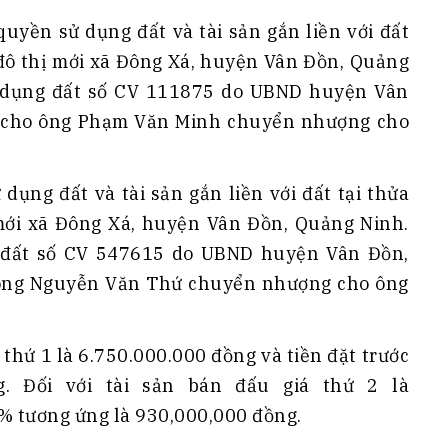
h Tiêu dùng
quyền sử dụng đất và tài sản gắn liền với đất
tài sản
u đô thị mới xã Đông Xá, huyện Vân Đồn, Quảng
oán –Thẻ
 dụng đất số CV 111875 do UBND huyện Vân
 trị
 cho ông Phạm Văn Minh chuyển nhượng cho
iệc làm
 SẢN
TUYỂN DỤNG
dụng đất và tài sản gắn liền với đất tại thửa
 mới xã Đông Xá, huyện Vân Đồn, Quảng Ninh.
 đất số CV 547615 do UBND huyện Vân Đồn,
ông Nguyễn Văn Thứ chuyển nhượng cho ông
á thứ 1 là 6.750.000.000 đồng và tiền đặt trước
. Đối với tài sản bán đấu giá thứ 2 là
0% tương ứng là 930,000,000 đồng.