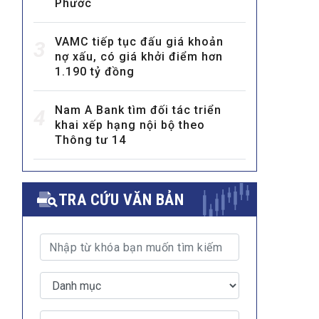
Phước
VAMC tiếp tục đấu giá khoản
3
nợ xấu, có giá khởi điểm hơn
1.190 tỷ đồng
Nam A Bank tìm đối tác triển
4
khai xếp hạng nội bộ theo
MULTIMEDIA
Thông tư 14
Video
E-magazines
Photos
TRA CỨU VĂN BẢN