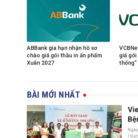
ABBank gia hạn nhận hồ sơ
VCBNeo
chào giá gói thầu in ấn phẩm
giá gó
Xuân 2027
thống”
BÀI MỚI NHẤT
Vi
Bệ
Ngà
(Vie