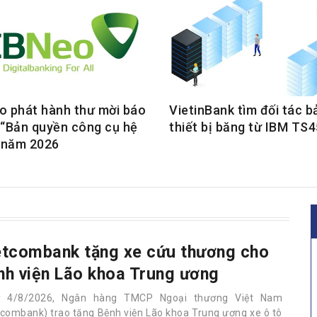
 phát hành thư mời báo
VietinBank tìm đối tác bả
i “Bản quyền công cụ hệ
thiết bị băng từ IBM TS
 năm 2026
etcombank tặng xe cứu thương cho
nh viện Lão khoa Trung ương
y 4/8/2026, Ngân hàng TMCP Ngoại thương Việt Nam
tcombank) trao tặng Bệnh viện Lão khoa Trung ương xe ô tô