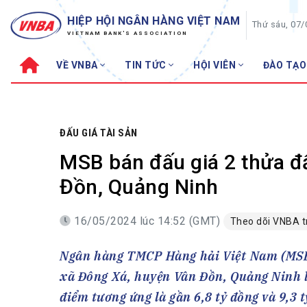
HIỆP HỘI NGÂN HÀNG VIỆT NAM
Thứ sáu, 07
VIETNAM BANK'S ASSOCIATION
VỀ VNBA
TIN TỨC
HỘI VIÊN
ĐÀO TẠO
Về VNBA
TIN TỨC
Cơ cấu tổ chức
Tin Hiệp hội
Sơ đồ tổ chức
Sự kiện
ĐẤU GIÁ TÀI SẢN
Hội đồng Hiệp hội
30 năm
MSB bán đấu giá 2 thửa đấ
Thường trực Hiệp hội
Bản tin
Đồn, Quảng Ninh
Cơ quan Thường trực
Tin Hội viên
16/05/2024 lúc 14:52 (GMT)
Theo dõi VNBA 
Điều lệ
Tin ngành n
Lịch sử phát triển
Topic nổi bậ
Ngân hàng TMCP Hàng hải Việt Nam (MSB) 
VNBA các thời kỳ
Đào tạo
xã Đông Xá, huyện Vân Đồn, Quảng Ninh l
Fintech
Thành tích – Giải thưởng
điểm tương ứng là gần 6,8 tỷ đồng và 9,3 