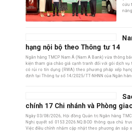
cứu 
năng
Na
hạ
Ngân
doan
chào 
soát
phươ
nhằm
Ngân hàng Nhà nước về tỷ lệ an toàn vốn.
Sa
chính 17 Chi nhánh và Phòng giao