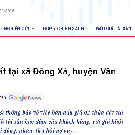
/08/2026
 - NGHIÊN CỨU
GÓP Ý CHÍNH SÁCH
ĐẤU GIÁ TÀI SẢN
HỘI VIÊN
NH
Danh sách hội viên
Gia nhập VNBA
 VNBA
t tại xã Đông Xá, huyện Vân
 Tuần VNBA
trên
gân hàng
t
thông báo về việc bán đấu giá 02 thửa đất tại
à tài sản bảo đảm của khách hàng, với giá khởi
tỷ đồng, nhằm thu hồi nợ vay.