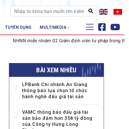
TUYỂN DỤNG
MULTIMEDIA
ĐÀO TẠO - NGHIÊN CỨU
NN miễn nhiệm 02 Giám định viên tư pháp trong lĩnh vực tiền
Nghiệp vụ - Chứng chỉ
Tập huấn
BÀI XEM NHIỀU
LPBank Chi nhánh An Giang
1
thông báo lựa chọn tổ chức
hành nghề đấu giá tài sản
VAMC thông báo đấu giá tài
2
sản bảo đảm hơn 358 tỷ đồng
của Công ty Hưng Long