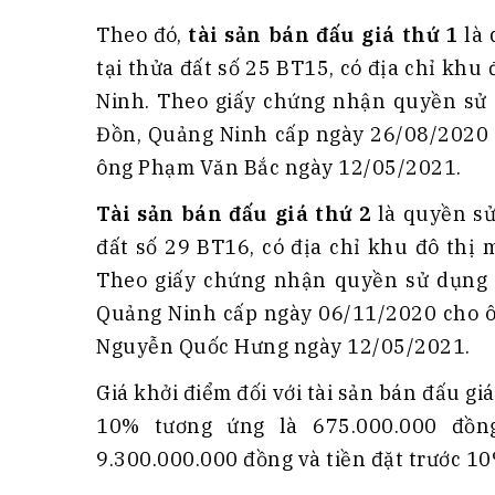
Tài chín
Bộ Chuẩn mực Đạo đức nghề nghiệp
Theo đó,
tài sản bán đấu giá thứ 1
là 
Đấu giá 
Đối tác
tại thửa đất số 25 BT15, có địa chỉ kh
Thanh t
Ninh. Theo giấy chứng nhận quyền sử
Nhà quản
Đồn, Quảng Ninh cấp ngày 26/08/2020
Cơ hội v
ông Phạm Văn Bắc ngày 12/05/2021.
GÓP Ý CHÍNH SÁCH
ĐẤU GIÁ TÀI
Tài sản bán đấu giá thứ 2
là quyền sử 
Dự thảo luật
đất số 29 BT16, có địa chỉ khu đô thị
Tư vấn – Hỏi đáp
Theo giấy chứng nhận quyền sử dụng
Tra cứu văn bản
Quảng Ninh cấp ngày 06/11/2020 cho 
Nguyễn Quốc Hưng ngày 12/05/2021.
Giá khởi điểm đối với tài sản bán đấu gi
10% tương ứng là 675.000.000 đồng
9.300.000.000 đồng và tiền đặt trước 1