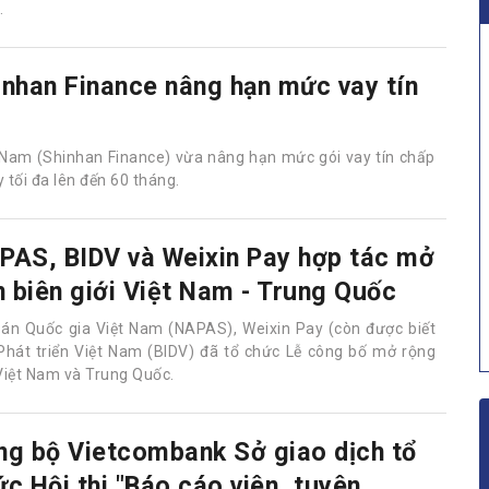
P Sài Gòn Tài Lộc (Sacombank - Mã CK: STB) đã ban hành
ng thay đổi địa chỉ của 17 Chi nhánh và Phòng giao dịch.
 lại đơn vị hành chính của các địa phương, trong khi vị trí
.
inhan Finance nâng hạn mức vay tín
 Nam (Shinhan Finance) vừa nâng hạn mức gói vay tín chấp
 tối đa lên đến 60 tháng.
PAS, BIDV và Weixin Pay hợp tác mở
n biên giới Việt Nam - Trung Quốc
oán Quốc gia Việt Nam (NAPAS), Weixin Pay (còn được biết
hát triển Việt Nam (BIDV) đã tổ chức Lễ công bố mở rộng
 Việt Nam và Trung Quốc.