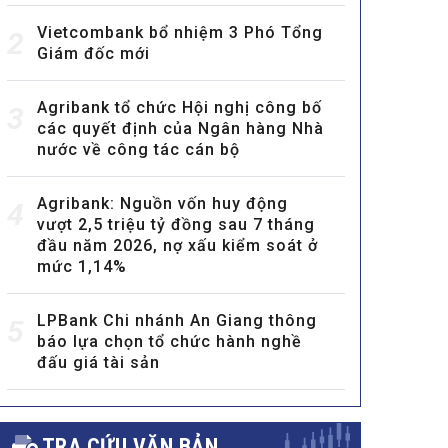
Vietcombank bổ nhiệm 3 Phó Tổng
2
Giám đốc mới
Agribank tổ chức Hội nghị công bố
3
các quyết định của Ngân hàng Nhà
nước về công tác cán bộ
Agribank: Nguồn vốn huy động
4
vượt 2,5 triệu tỷ đồng sau 7 tháng
đầu năm 2026, nợ xấu kiểm soát ở
mức 1,14%
LPBank Chi nhánh An Giang thông
5
báo lựa chọn tổ chức hành nghề
đấu giá tài sản
TRA CỨU VĂN BẢN