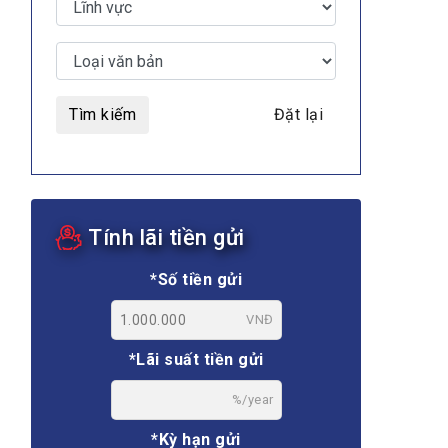
Tìm kiếm
Đặt lại
Tính lãi tiền gửi
*Số tiền gửi
VNĐ
*Lãi suất tiền gửi
%/year
*Kỳ hạn gửi