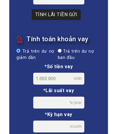
TÍNH LÃI TIỀN GỬI
Tính toán khoản vay
Trả trên dư nợ
Trả trên dư nợ
giảm dần
ban đầu
*Số tiền vay
VNĐ
*Lãi suất vay
%/year
*Kỳ hạn vay
month