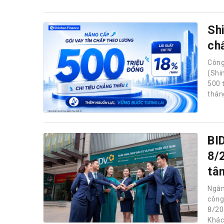
Sh
ch
Công
(Shi
500 
thán
BI
8/
tâ
Ngân
công
8/20
Khác