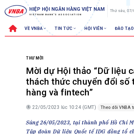
HIỆP HỘI NGÂN HÀNG VIỆT NAM
Thứ sáu, 07
VIETNAM BANK'S ASSOCIATION
VỀ VNBA
TIN TỨC
HỘI VIÊN
ĐÀO TẠO
Về VNBA
TIN TỨC
Cơ cấu tổ chức
Tin Hiệp hội
Sơ đồ tổ chức
Sự kiện
THƯ MỜI
Hội đồng Hiệp hội
30 năm
Mời dự Hội thảo “Dữ liệu 
Thường trực Hiệp hội
Bản tin
thách thức chuyển đổi số t
Cơ quan Thường trực
Tin Hội viên
hàng và fintech”
Điều lệ
Tin ngành n
Lịch sử phát triển
Topic nổi bậ
22/05/2023 lúc 10:24 (GMT)
Theo dõi VNBA 
VNBA các thời kỳ
Đào tạo
Sáng 26/05/2023, tại thành phố Hồ Chí M
Fintech
Thành tích – Giải thưởng
Tập đoàn Dữ liệu Quốc tế IDG đồng tổ c