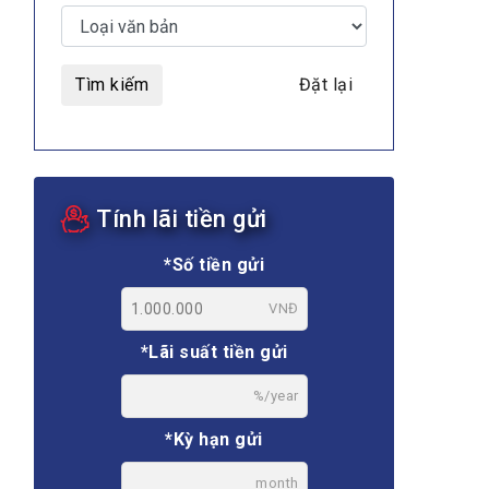
Tìm kiếm
Đặt lại
MULTIMEDIA
Tính lãi tiền gửi
Video
E-magazines
*Số tiền gửi
Photos
VNĐ
*Lãi suất tiền gửi
%/year
*Kỳ hạn gửi
month