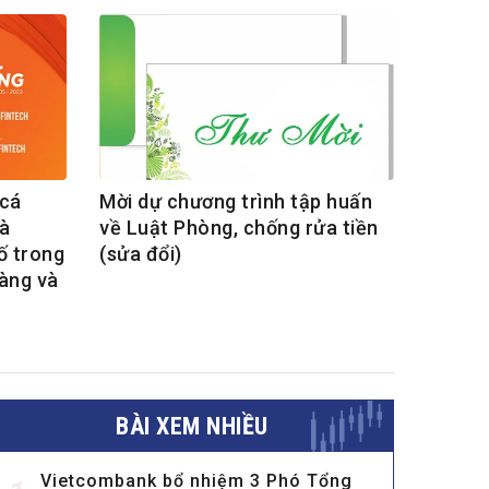
 cá
Mời dự chương trình tập huấn
và
về Luật Phòng, chống rửa tiền
ố trong
(sửa đổi)
hàng và
BÀI XEM NHIỀU
Vietcombank bổ nhiệm 3 Phó Tổng