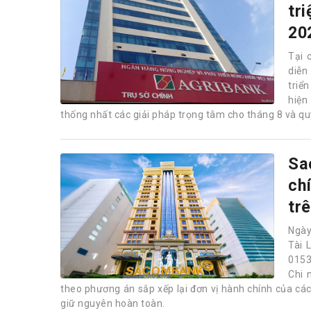
tr
20
Tại 
diễn
triể
hiện
thống nhất các giải pháp trọng tâm cho tháng 8 và quý
Sa
ch
tr
Ngày
Tài 
0153
Chi 
theo phương án sắp xếp lại đơn vị hành chính của các đ
giữ nguyên hoàn toàn.