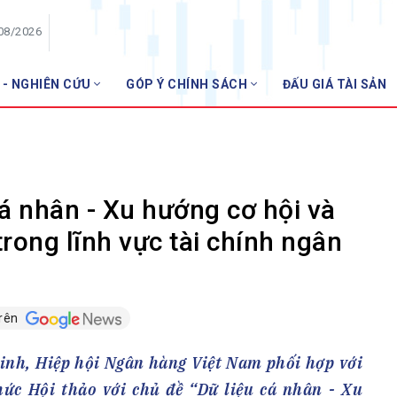
/08/2026
 - NGHIÊN CỨU
GÓP Ý CHÍNH SÁCH
ĐẤU GIÁ TÀI SẢN
HỘI VIÊN
NH
Danh sách hội viên
Gia nhập VNBA
 VNBA
cá nhân - Xu hướng cơ hội và
 Tuần VNBA
rong lĩnh vực tài chính ngân
gân hàng
t
trên
inh, Hiệp hội Ngân hàng Việt Nam phối hợp với
hức Hội thảo với chủ đề “Dữ liệu cá nhân - Xu