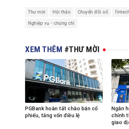
Thư mời
Hội thảo
Chuyển đổi số
fintec
Nghiệp vụ - chứng chỉ
XEM THÊM
#THƯ MỜI
PGBank hoàn tất chào bán cổ
Ngân h
phiếu, tăng vốn điều lệ
chính 
giao d