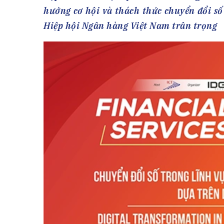
Tài chín
Bộ Chuẩn mực Đạo đức nghề nghiệp
hướng cơ hội và thách thức chuyển đổi số 
Đấu giá 
Đối tác
Hiệp hội Ngân hàng Việt Nam trân trọng
Thanh t
Nhà quản
Cơ hội v
GÓP Ý CHÍNH SÁCH
ĐẤU GIÁ TÀI
Dự thảo luật
Tư vấn – Hỏi đáp
Tra cứu văn bản