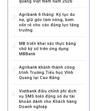
quang Việt Nam năm 2026
Agribank 6 tháng: Kỷ lục dư
3
nợ, giữ gốc tam nông, bơm
vốn rẻ cho các động lực tăng
trưởng
MB triển khai xác thực bằng
MULTIMEDIA
4
chữ ký số trên ứng dụng
Video
MBBank
E-magazines
Agribank khánh thành công
5
Photos
trình Trường Tiểu học Vĩnh
Quang tại Cao Bằng
Vietbank điều chỉnh phí dịch
6
vụ SMS biến động số dư tài
khoản dành cho Khách hàng
Doanh nghiệp