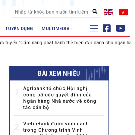
TUYỂN DỤNG
MULTIMEDIA
ĐÀO TẠO - NGHIÊN CỨU
"Cẩm nang phát hành thẻ hiện đại dành cho ngân hàng hiện đạ
Nghiệp vụ - Chứng chỉ
Tập huấn
BÀI XEM NHIỀU
Agribank tổ chức Hội nghị
1
công bố các quyết định của
Ngân hàng Nhà nước về công
tác cán bộ
VietinBank được vinh danh
2
trong Chương trình Vinh