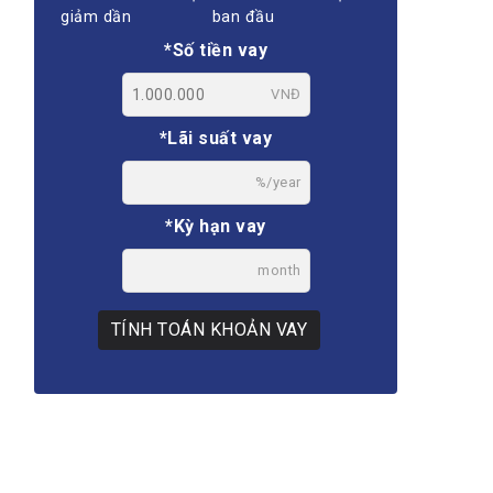
giảm dần
ban đầu
*Số tiền vay
VNĐ
*Lãi suất vay
%/year
*Kỳ hạn vay
month
TÍNH TOÁN KHOẢN VAY