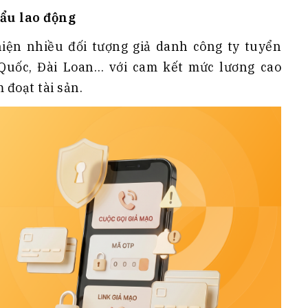
h Tiêu dùng
ẩu lao động
tài sản
oán –Thẻ
iện nhiều đối tượng giả danh công ty tuyển
Quốc, Đài Loan… với cam kết mức lương cao
 trị
đoạt tài sản.
iệc làm
 SẢN
TUYỂN DỤNG