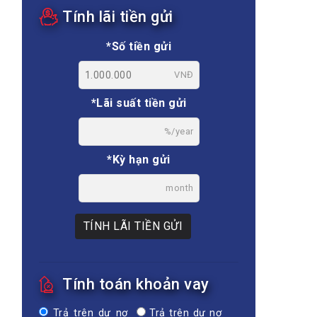
Tính lãi tiền gửi
*Số tiền gửi
VNĐ
*Lãi suất tiền gửi
%/year
*Kỳ hạn gửi
month
TÍNH LÃI TIỀN GỬI
Tính toán khoản vay
Trả trên dư nợ
Trả trên dư nợ