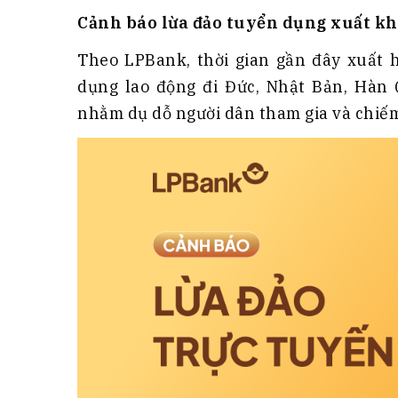
Tài chín
Bộ Chuẩn mực Đạo đức nghề nghiệp
Cảnh báo lừa đảo tuyển dụng xuất kh
Đấu giá 
Đối tác
Thanh t
Theo LPBank, thời gian gần đây xuất h
dụng lao động đi Đức, Nhật Bản, Hàn 
Nhà quản
nhằm dụ dỗ người dân tham gia và chiếm 
Cơ hội v
GÓP Ý CHÍNH SÁCH
ĐẤU GIÁ TÀI
Dự thảo luật
Tư vấn – Hỏi đáp
Tra cứu văn bản