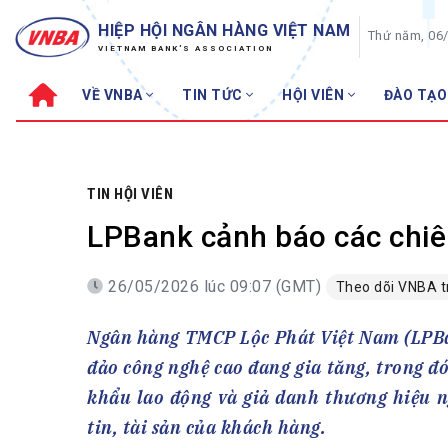
HIỆP HỘI NGÂN HÀNG VIỆT NAM
Thứ năm, 06
VIETNAM BANK'S ASSOCIATION
VỀ VNBA
TIN TỨC
HỘI VIÊN
ĐÀO TẠO
Về VNBA
TIN TỨC
Cơ cấu tổ chức
Tin Hiệp hội
Sơ đồ tổ chức
Sự kiện
TIN HỘI VIÊN
Hội đồng Hiệp hội
30 năm
LPBank cảnh báo các chiê
Thường trực Hiệp hội
Bản tin
26/05/2026 lúc 09:07 (GMT)
Cơ quan Thường trực
Theo dõi VNBA 
Tin Hội viên
Điều lệ
Tin ngành n
Ngân hàng TMCP Lộc Phát Việt Nam (LPBa
Lịch sử phát triển
Topic nổi bậ
đảo công nghệ cao đang gia tăng, trong đ
VNBA các thời kỳ
Đào tạo
khẩu lao động và giả danh thương hiệu 
Fintech
Thành tích – Giải thưởng
tin, tài sản của khách hàng.