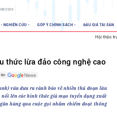
/08/2026
 - NGHIÊN CỨU
GÓP Ý CHÍNH SÁCH
ĐẤU GIÁ TÀI SẢN
HỘI VIÊN
Hội thảo trực tuyến 
Danh sách hội viên
Gia nhập VNBA
 VNBA
u thức lừa đảo công nghệ cao
 Tuần VNBA
trên
gân hàng
nk) vừa đưa ra cảnh báo về nhiều thủ đoạn lừa
t
ó nổi lên các hình thức giả mạo tuyển dụng xuất
ngân hàng qua cuộc gọi nhằm chiếm đoạt thông