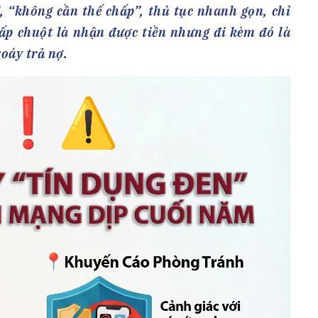
h Tiêu dùng
, “không cần thế chấp”, thủ tục nhanh gọn, chỉ
tài sản
hấp chuột là nhận được tiền nhưng đi kèm đó là
oán –Thẻ
xoáy trả nợ.
 trị
iệc làm
 SẢN
TUYỂN DỤNG