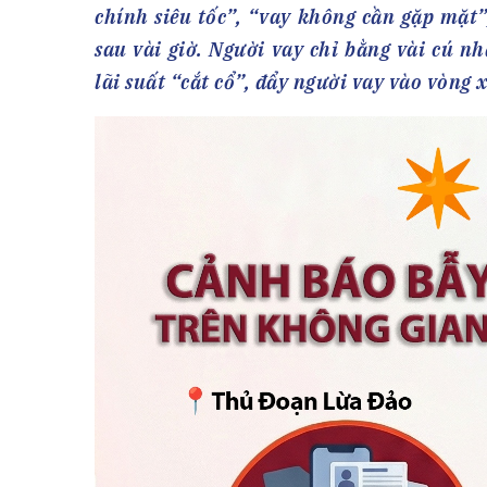
Tài chín
Bộ Chuẩn mực Đạo đức nghề nghiệp
chính siêu tốc”, “vay không cần gặp mặt”
Đấu giá 
Đối tác
sau vài giờ. Người vay chỉ bằng vài cú n
Thanh t
lãi suất “cắt cổ”, đẩy người vay vào vòng 
Nhà quản
Cơ hội v
GÓP Ý CHÍNH SÁCH
ĐẤU GIÁ TÀI
Dự thảo luật
Tư vấn – Hỏi đáp
Tra cứu văn bản