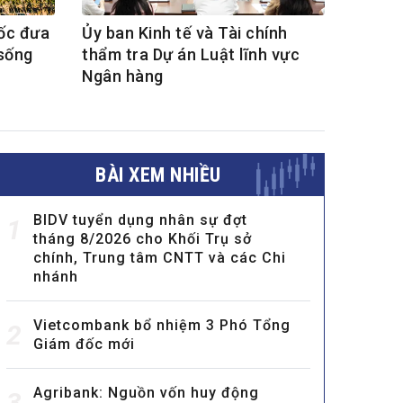
ốc đưa
Ủy ban Kinh tế và Tài chính
 sống
thẩm tra Dự án Luật lĩnh vực
Ngân hàng
BÀI XEM NHIỀU
BIDV tuyển dụng nhân sự đợt
1
tháng 8/2026 cho Khối Trụ sở
chính, Trung tâm CNTT và các Chi
nhánh
Vietcombank bổ nhiệm 3 Phó Tổng
2
Giám đốc mới
Agribank: Nguồn vốn huy động
3