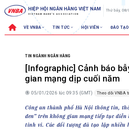
HIỆP HỘI NGÂN HÀNG VIỆT NAM
Thứ bảy, 08/
VIETNAM BANK'S ASSOCIATION
VỀ VNBA
TIN TỨC
HỘI VIÊN
ĐÀO TẠO
Về VNBA
TIN TỨC
Cơ cấu tổ chức
Tin Hiệp hội
Sơ đồ tổ chức
Sự kiện
TIN NGÀNH NGÂN HÀNG
Hội đồng Hiệp hội
30 năm
[Infographic] Cảnh báo bẫ
Thường trực Hiệp hội
Bản tin
gian mạng dịp cuối năm
Cơ quan Thường trực
Tin Hội viên
05/01/2026 lúc 09:35 (GMT)
Theo dõi VNBA 
Điều lệ
Tin ngành n
Lịch sử phát triển
Topic nổi bậ
Công an thành phố Hà Nội thông tin, thờ
VNBA các thời kỳ
Đào tạo
đen” trên không gian mạng tiếp tục diễn
Fintech
Thành tích – Giải thưởng
tinh vi. Các đối tượng đã tạo lập nhiều