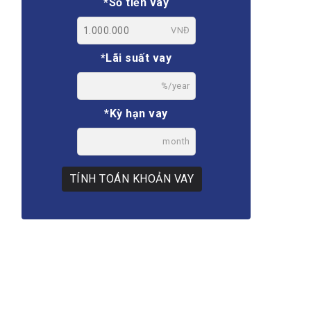
*Số tiền vay
VNĐ
*Lãi suất vay
%/year
*Kỳ hạn vay
month
TÍNH TOÁN KHOẢN VAY