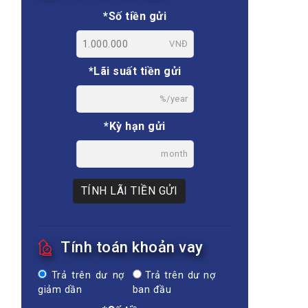
*Số tiền gửi
VNĐ
*Lãi suất tiền gửi
%/year
*Kỳ hạn gửi
month
TÍNH LÃI TIỀN GỬI
Tính toán khoản vay
Trả trên dư nợ
Trả trên dư nợ
giảm dần
ban đầu