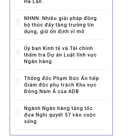
Hà Lan
NHNN: Nhiều giải pháp đồng
3
bộ thúc đẩy tăng trưởng tín
dụng, giữ ổn định vĩ mô
Ủy ban Kinh tế và Tài chính
4
thẩm tra Dự án Luật lĩnh vực
MULTIMEDIA
Ngân hàng
Video
E-magazines
Thống đốc Phạm Đức Ấn tiếp
5
Giám đốc phụ trách Khu vực
Photos
Đông Nam Á của ADB
Ngành Ngân hàng tăng tốc
6
đưa Nghị quyết 57 vào cuộc
sống