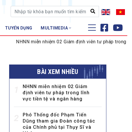
TUYỂN DỤNG
MULTIMEDIA
ĐÀO TẠO - NGHIÊN CỨU
miễn nhiệm 02 Giám định viên tư pháp trong lĩnh vực tiền tệ
Nghiệp vụ - Chứng chỉ
Tập huấn
BÀI XEM NHIỀU
NHNN miễn nhiệm 02 Giám
1
định viên tư pháp trong lĩnh
vực tiền tệ và ngân hàng
Phó Thống đốc Phạm Tiến
2
Dũng tham gia Đoàn công tác
của Chính phủ tại Thụy Sĩ và