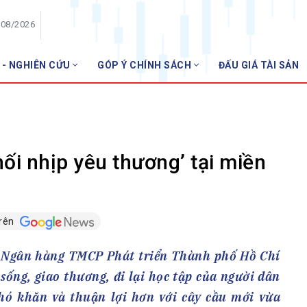
/08/2026
 - NGHIÊN CỨU
GÓP Ý CHÍNH SÁCH
ĐẤU GIÁ TÀI SẢN
HỘI VIÊN
Hội
Danh sách hội viên
Gia nhập VNBA
 VNBA
ối nhịp yêu thương’ tại miền
 Tuần VNBA
trên
gân hàng
t
i, Ngân hàng TMCP Phát triển Thành phố Hồ Chí
ống, giao thương, đi lại học tập của người dân
hó khăn và thuận lợi hơn với cây cầu mới vừa