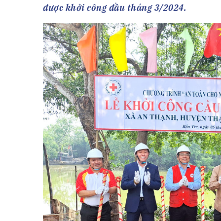
Tài chín
Bộ Chuẩn mực Đạo đức nghề nghiệp
được khởi công đầu tháng 3/2024.
Đấu giá 
Đối tác
Thanh t
Nhà quản
Cơ hội v
GÓP Ý CHÍNH SÁCH
ĐẤU GIÁ TÀI
Dự thảo luật
Tư vấn – Hỏi đáp
Tra cứu văn bản