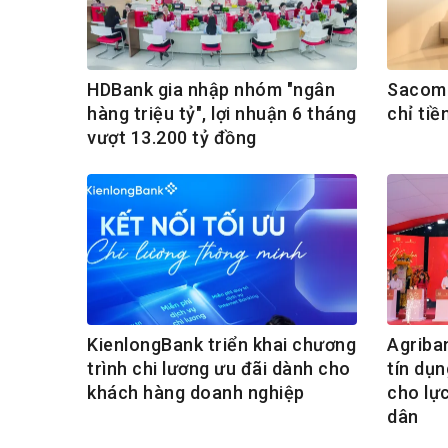
HDBank gia nhập nhóm "ngân
Sacomb
hàng triệu tỷ", lợi nhuận 6 tháng
chỉ tiề
vượt 13.200 tỷ đồng
KienlongBank triển khai chương
Agriba
trình chi lương ưu đãi dành cho
tín dụn
khách hàng doanh nghiệp
cho lự
dân