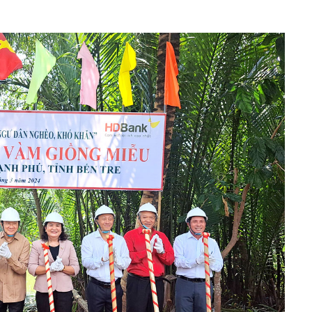
h Tiêu dùng
tài sản
oán –Thẻ
 trị
iệc làm
 SẢN
TUYỂN DỤNG