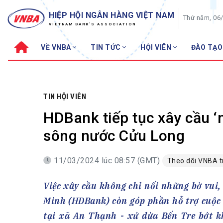
HIỆP HỘI NGÂN HÀNG VIỆT NAM
Thứ năm, 06
VIETNAM BANK'S ASSOCIATION
VỀ VNBA
TIN TỨC
HỘI VIÊN
ĐÀO TẠO
Về VNBA
TIN TỨC
Cơ cấu tổ chức
Tin Hiệp hội
Sơ đồ tổ chức
Sự kiện
TIN HỘI VIÊN
Hội đồng Hiệp hội
30 năm
HDBank tiếp tục xây cầu ‘n
Thường trực Hiệp hội
Bản tin
sông nước Cửu Long
Cơ quan Thường trực
Tin Hội viên
11/03/2024 lúc 08:57 (GMT)
Theo dõi VNBA 
Điều lệ
Tin ngành n
Lịch sử phát triển
Topic nổi bậ
Việc xây cầu không chỉ nối những bờ vu
VNBA các thời kỳ
Đào tạo
Minh (HDBank) còn góp phần hỗ trợ cuộc s
Fintech
Thành tích – Giải thưởng
tại xã An Thạnh - xứ dừa Bến Tre bớt k