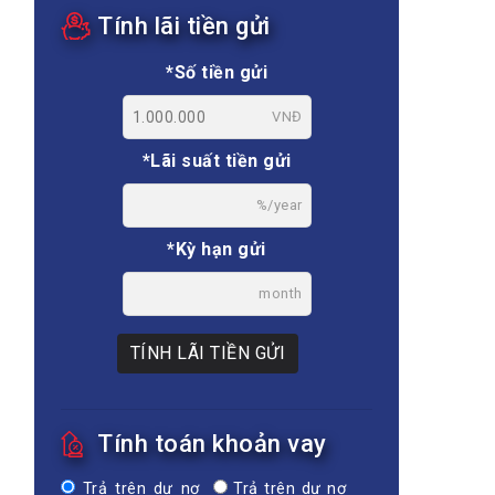
Tính lãi tiền gửi
*Số tiền gửi
VNĐ
*Lãi suất tiền gửi
%/year
*Kỳ hạn gửi
month
TÍNH LÃI TIỀN GỬI
Tính toán khoản vay
Trả trên dư nợ
Trả trên dư nợ