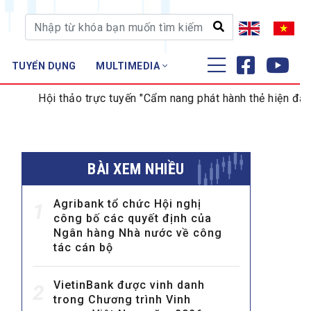
TUYỂN DỤNG
MULTIMEDIA
ĐÀO TẠO - NGHIÊN CỨU
 thảo trực tuyến "Cẩm nang phát hành thẻ hiện đại dành cho 
Nghiệp vụ - Chứng chỉ
Tập huấn
BÀI XEM NHIỀU
Agribank tổ chức Hội nghị
1
công bố các quyết định của
Ngân hàng Nhà nước về công
tác cán bộ
VietinBank được vinh danh
2
trong Chương trình Vinh