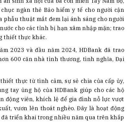
n an sinh xã hội của bà con miền Tây Nam bộ,
chục ngàn thẻ Bảo hiểm y tế cho người cận
ca phẫu thuật mắt đem lại ánh sáng cho người
 nước cho các tỉnh bị hạn xâm nhập mặn; trao
 thiết thực khác.
 năm 2023 và đầu năm 2024, HDBank đã trao
hơn 600 căn nhà tình thương, tình nghĩa, Đại
hiết thực từ tình cảm, sự sẻ chia của cấp ủy,
ung tay ủng hộ của HDBank giúp cho các hộ
n động viên, khích lệ để gia đình nỗ lực vượt
xuất, vươn lên thoát nghèo. Đây là hoạt động
 đã triển khai trong nhiều năm qua trên khắp