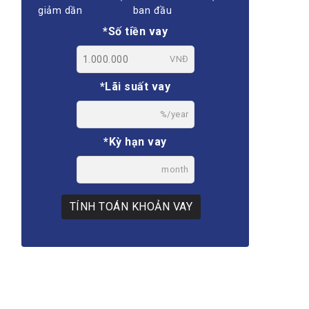
giảm dần
ban đầu
*Số tiền vay
VNĐ
*Lãi suất vay
%/year
*Kỳ hạn vay
month
TÍNH TOÁN KHOẢN VAY