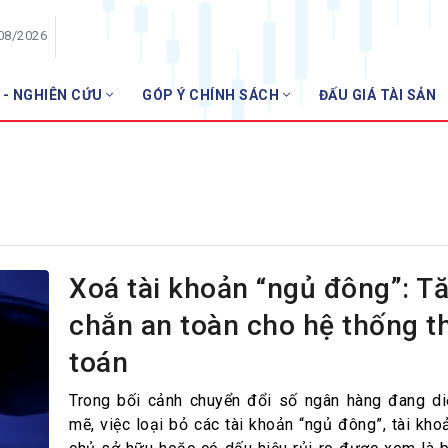
/08/2026
 - NGHIÊN CỨU
GÓP Ý CHÍNH SÁCH
ĐẤU GIÁ TÀI SẢN
HỘI VIÊN
NH
Danh sách hội viên
Gia nhập VNBA
 VNBA
 Tuần VNBA
Xoá tài khoản “ngủ đông”: Tă
chắn an toàn cho hệ thống t
gân hàng
toán
t
Trong bối cảnh chuyển đổi số ngân hàng đang d
mẽ, việc loại bỏ các tài khoản “ngủ đông”, tài kho