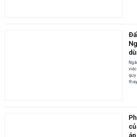
Đẩ
Ng
dù
Ngâ
việ
quy
tha
Ph
củ
áp