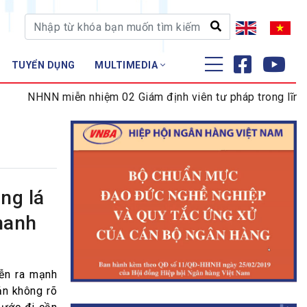
TUYỂN DỤNG
MULTIMEDIA
ĐÀO TẠO - NGHIÊN CỨU
NN miễn nhiệm 02 Giám định viên tư pháp trong lĩnh vực tiền
Nghiệp vụ - Chứng chỉ
Tập huấn
ng lá
hanh
iễn ra mạnh
ản không rõ