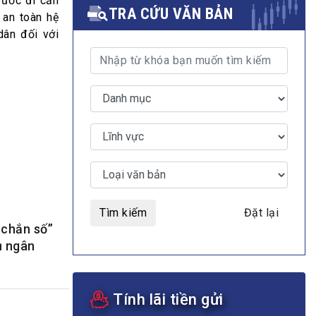
bước đi cần
TRA CỨU VĂN BẢN
 an toàn hệ
dân đối với
MULTIMEDIA
Video
E-magazines
Photos
Tìm kiếm
Đặt lại
 chắn số”
ụ ngân
Tính lãi tiền gửi