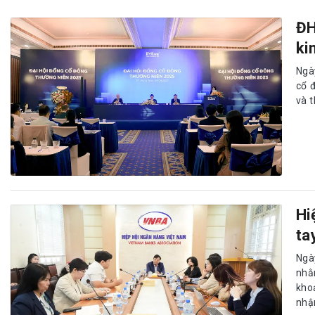
ĐH
ki
Ngà
cổ 
và 
Hi
ta
Ngà
nhằ
kho
nhậ