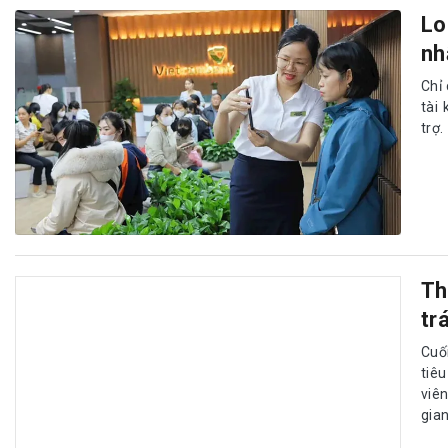
Lo
nh
Chỉ 
tài
trợ.
Th
tr
Cuố
tiêu
viê
gia