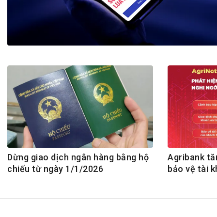
Tài chín
Bộ Chuẩn mực Đạo đức nghề nghiệp
Đấu giá 
Đối tác
Thanh t
Nhà quản
Cơ hội v
GÓP Ý CHÍNH SÁCH
ĐẤU GIÁ TÀI
Dự thảo luật
Tư vấn – Hỏi đáp
Tra cứu văn bản
Dừng giao dịch ngân hàng bằng hộ
Agribank tă
chiếu từ ngày 1/1/2026
bảo vệ tài 