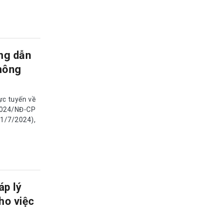
ng dẫn
hông
ực tuyến về
2024/NĐ-CP
01/7/2024),
p lý
ho việc