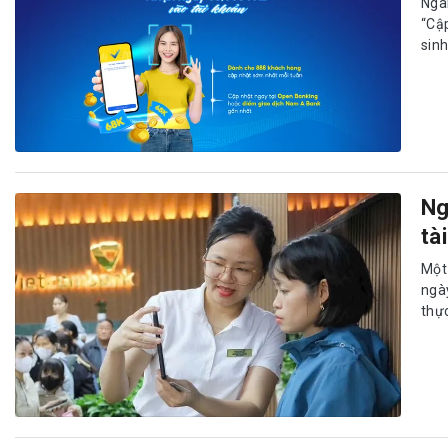
Ngâ
“Cậ
sinh
Ng
tà
Một
ngà
thực