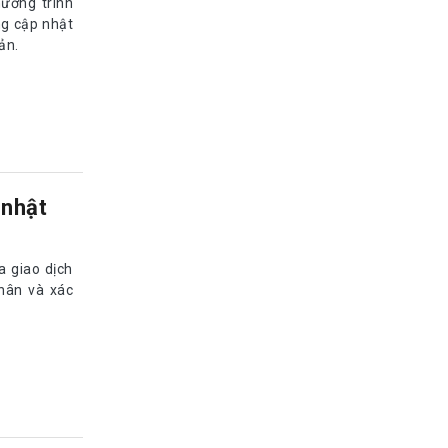
ương trình
ng cập nhật
ản.
 nhật
 giao dịch
thân và xác