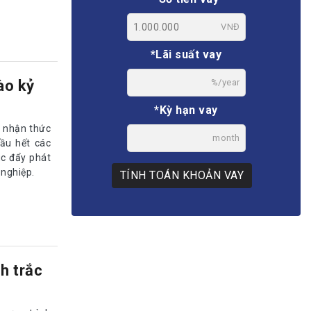
VNĐ
*Lãi suất vay
ào kỷ
%/year
*Kỳ hạn vay
 nhận thức
month
hầu hết các
úc đẩy phát
 nghiệp.
TÍNH TOÁN KHOẢN VAY
h trắc