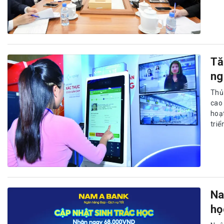
Tă
ng
Thủ
cao
hoạ
triể
Na
họ