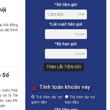
*Số tiền gửi
hội
VNĐ
*Lãi suất tiền gửi
i hội đồng
ợc đệ trình
%/year
*Kỳ hạn gửi
month
TÍNH LÃI TIỀN GỬI
o Sổ
Tính toán khoản vay
c cuộc họp
ợ xử lý Tài
Trả trên dư nợ
Trả trên dư nợ
ảo, sau khi
giảm dần
ban đầu
uan.
*Số tiền vay