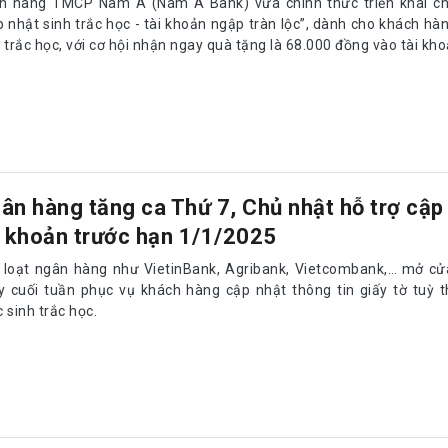
n hàng TMCP Nam Á (Nam A Bank) vừa chính thức triển khai ch
p nhật sinh trắc học - tài khoản ngập tràn lộc”, dành cho khách hà
 trắc học, với cơ hội nhận ngay quà tặng là 68.000 đồng vào tài kho
ân hàng tăng ca Thứ 7, Chủ nhật hỗ trợ cập
i khoản trước hạn 1/1/2025
 loạt ngân hàng như VietinBank, Agribank, Vietcombank,… mở cửa
y cuối tuần phục vụ khách hàng cập nhật thông tin giấy tờ tuỳ 
 sinh trắc học.