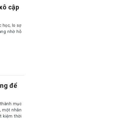
 xô cập
 học, lo sợ
àng nhờ hỗ
ọng để
ở thành mục
g, một nhân
t kiệm thời