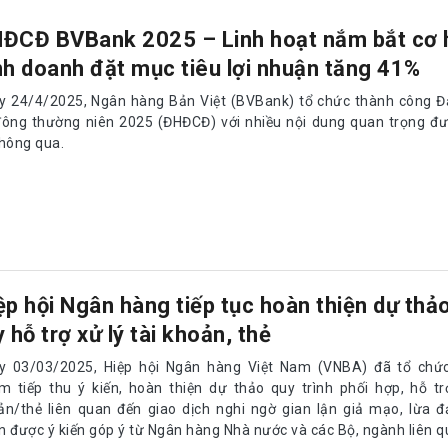
ĐCĐ BVBank 2025 – Linh hoạt nắm bắt cơ 
nh doanh đặt mục tiêu lợi nhuận tăng 41%
y 24/4/2025, Ngân hàng Bản Việt (BVBank) tổ chức thành công Đạ
đông thường niên 2025 (ĐHĐCĐ) với nhiều nội dung quan trọng đư
thông qua.
ệp hội Ngân hàng tiếp tục hoàn thiện dự thả
y hỗ trợ xử lý tài khoản, thẻ
y 03/03/2025, Hiệp hội Ngân hàng Việt Nam (VNBA) đã tổ chứ
m tiếp thu ý kiến, hoàn thiện dự thảo quy trình phối hợp, hỗ tr
ản/thẻ liên quan đến giao dịch nghi ngờ gian lận giả mạo, lừa đ
n được ý kiến góp ý từ Ngân hàng Nhà nước và các Bộ, ngành liên q