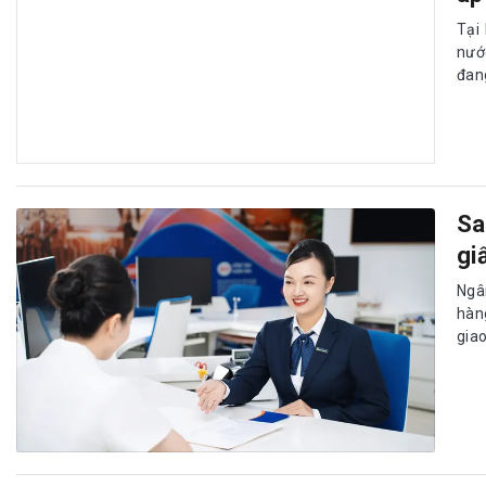
Tại
nướ
đan
Sa
gi
Ngâ
hàng
gia