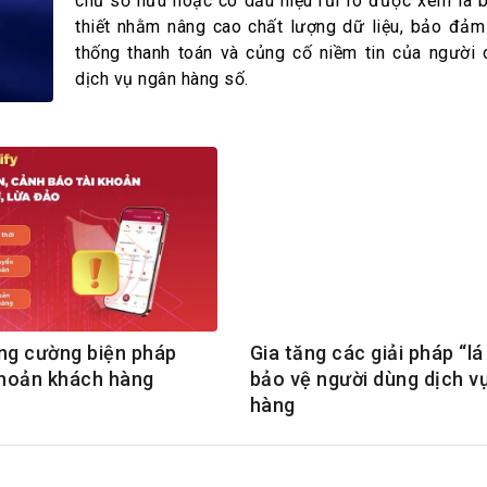
h Tiêu dùng
chủ sở hữu hoặc có dấu hiệu rủi ro được xem là 
thiết nhằm nâng cao chất lượng dữ liệu, bảo đảm
tài sản
thống thanh toán và củng cố niềm tin của người 
oán –Thẻ
dịch vụ ngân hàng số.
 trị
iệc làm
 SẢN
TUYỂN DỤNG
ng cường biện pháp
Gia tăng các giải pháp “lá
khoản khách hàng
bảo vệ người dùng dịch v
hàng