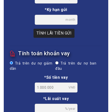
*Kỳ hạn gửi
month
TÍNH LÃI TIỀN GỬI
Tính toán khoản vay
Trả trên dư nợ giảm
Trả trên dư nợ ban
dần
đầu
*Số tiền vay
VNĐ
*Lãi suất vay
%/year