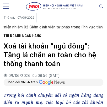
HIỆP HỘI NGÂN HÀNG VIỆT NAM
VIETNAM BANK'S ASSOCIATION
Thứ sáu, 07/08/2026
02 Giám định viên tư pháp trong lĩnh vực tiền tệ và ngân hà
TIN NGÀNH NGÂN HÀNG
Xoá tài khoản “ngủ đông”:
Tăng lá chắn an toàn cho hệ
thống thanh toán
09/06/2026 lúc 08:56 (GMT)
Theo dõi VNBA trên
Trong bối cảnh chuyển đổi số ngân hàng đang
diễn ra mạnh mẽ, việc loại bỏ các tài khoản