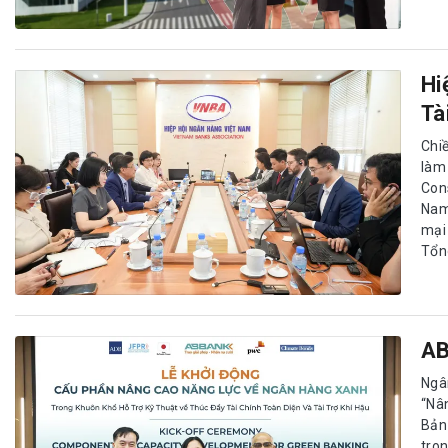
Hi
Tà
Chi
làm
Con
Nam
mại
Tổn
AB
Ngâ
“Nâ
Bản
tro