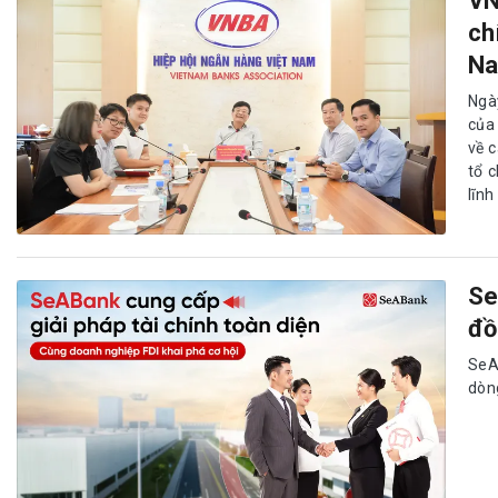
VN
ch
N
Ngà
của
về c
tổ 
lĩnh
Se
đồ
SeA
dòng