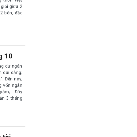
giới giữa 2
2 bên, đặc
ng 10
ặng dư ngân
n dai dẳng;
”. Đến nay,
ng vốn ngân
giảm;... Đây
uần 3 tháng