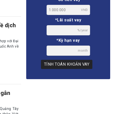
VNĐ
*Lãi suất vay
ề dịch
%/year
*Kỳ hạn vay
hợp với Đại
quốc Anh về
month
TÍNH TOÁN KHOẢN VAY
Ngân
 Quảng Tây
 thôn Việt