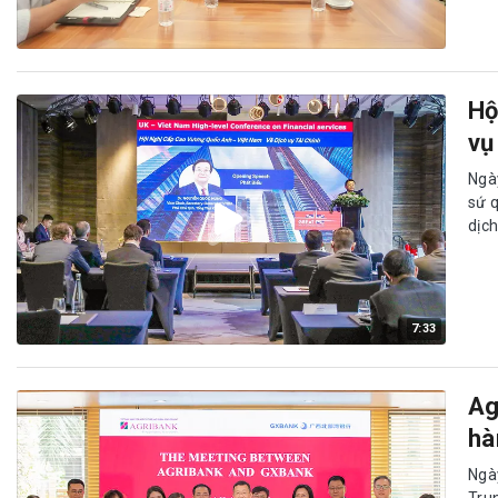
Hộ
vụ
Ngà
sứ 
dịch
7:33
Ag
hà
Ngà
Tru