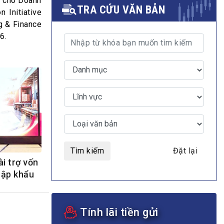
n cho Doanh
TRA CỨU VĂN BẢN
 Initiative
ng & Finance
6.
MULTIMEDIA
Video
E-magazines
Photos
Tìm kiếm
Đặt lại
ài trợ vốn
hập khẩu
Tính lãi tiền gửi