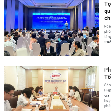
Tọ
qu
ch
Ngà
phố
tăn
trư
Ph
Tổ
Sán
Hiệ
gia
hoạc
phát