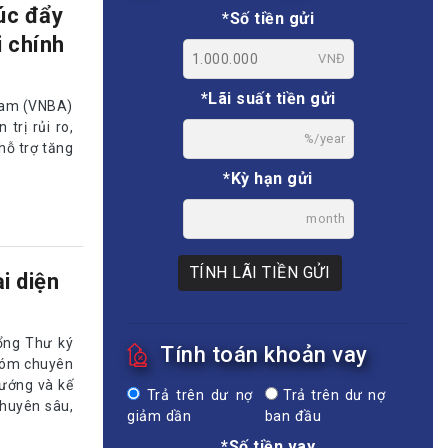
úc đẩy
*Số tiền gửi
i chính
VNĐ
*Lãi suất tiền gửi
 Nam (VNBA)
trị rủi ro,
%/year
hỗ trợ tăng
*Kỳ hạn gửi
month
TÍNH LÃI TIỀN GỬI
i diện
ổng Thư ký
Tính toán khoản vay
nhóm chuyên
hướng và kế
Trả trên dư nợ
Trả trên dư nợ
chuyên sâu,
giảm dần
ban đầu
*Số tiền vay