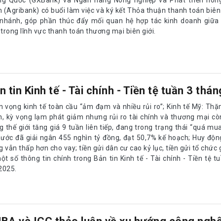
 (Agribank) có buổi làm việc và ký kết Thỏa thuận thanh toán biên 
 nhánh, góp phần thúc đẩy mối quan hệ hợp tác kinh doanh giữa 
 trong lĩnh vực thanh toán thương mại biên giới.
n tin Kinh tế - Tài chính - Tiền tệ tuần 3 thá
ển vọng kinh tế toàn cầu “ảm đạm và nhiều rủi ro”; Kinh tế Mỹ: Th
h, kỳ vọng lạm phát giảm nhưng rủi ro tài chính và thương mại cò
 thế giới tăng giá 9 tuần liên tiếp, đang trong trạng thái “quá mua
nước đã giải ngân 455 nghìn tỷ đồng, đạt 50,7% kế hoạch; Huy độ
 vẫn thấp hơn cho vay; tiền gửi dân cư cao kỷ lục, tiền gửi tổ chức 
ột số thông tin chính trong Bản tin Kinh tế - Tài chính - Tiền tệ t
2025.