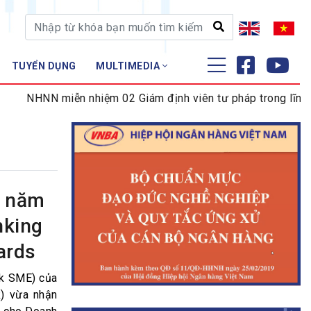
TUYỂN DỤNG
MULTIMEDIA
ĐÀO TẠO - NGHIÊN CỨU
iễn nhiệm 02 Giám định viên tư pháp trong lĩnh vực tiền tệ
Nghiệp vụ - Chứng chỉ
Tập huấn
h năm
nking
ards
nk SME) của
) vừa nhận