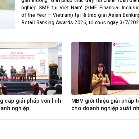
h Tiêu dùng
giải thưởng "Giải pháp thúc đẩy Tài chính Toàn diệ
nghiệp SME tại Việt Nam" (SME Financial Inclusion
tài sản
of the Year – Vietnam) tại lễ trao giải Asian Banki
oán –Thẻ
Retail Banking Awards 2026, tổ chức ngày 3/7/202
 trị
iệc làm
 SẢN
TUYỂN DỤNG
 cấp giải pháp vốn linh
MBV giới thiệu giải pháp t
oanh nghiệp
cho doanh nghiệp xuất n