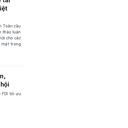
 tài
iệt
n Toàn cầu
 thảo luận
mới cho các
o mật trong
n,
hội
 FDI tối ưu