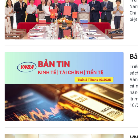
Nam
Chi
biệt
Bả
Tri
sác
Vàng
cả 
hàng
là m
10/