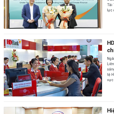
Tài
lực 
HD
ch
Ngâ
Liê
sán
tệ 
vực
Hi