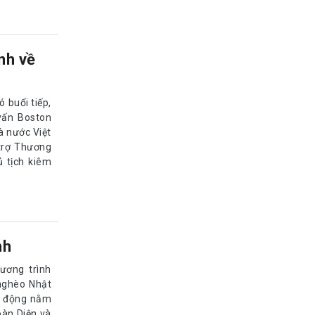
nh về
 buổi tiếp,
vấn Boston
à nước Việt
 trợ Thương
 tịch kiêm
nh
ương trình
nghèo Nhật
ạt động nằm
oàn Diện và