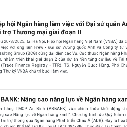
ệp hội Ngân hàng làm việc với Đại sứ quán A
i trợ Thương mại giai đoạn II
ều 20/8/2025, tại Hà Nội, Hiệp hội Ngân hàng Việt Nam (VNBA) đã có
 việc với ông Iain Frew - Đại sứ Vương quốc Anh và Công ty tư 
sulting Group (BCG) cùng đại diện các Vụ, Cục thuộc Ngân hàng Nh
, nhằm triển khai giai đoạn 2 của dự án Nền tảng dữ liệu về Tài
 (Trade Finance Registry - TFR). TS. Nguyễn Quốc Hùng, Phó Chủ
g Thư ký VNBA chủ trì buổi làm việc.
BANK: Nâng cao năng lực về Ngân hàng xa
n hàng TMCP An Bình (ABBANK) vừa chính thức khởi động ch
ng cao Năng lực về Ngân hàng xanh”. Chương trình do Quỹ Giảm 
 tài trợ thông qua Ngân hàng Phát triển Châu Á (ADB). Đây là ho
ng Khuôn Khổ Hỗ Trợ Kỹ Thuật TA10094-VIE: Thúc Đẩy Tài Chính T