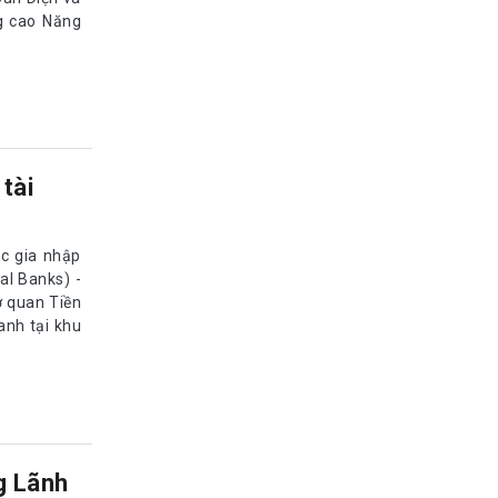
g cao Năng
tài
c gia nhập
l Banks) -
ơ quan Tiền
anh tại khu
g Lãnh