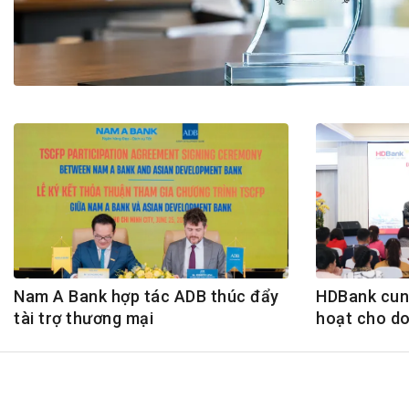
Tài chín
Bộ Chuẩn mực Đạo đức nghề nghiệp
Đấu giá 
Đối tác
Thanh t
Nhà quản
Cơ hội v
GÓP Ý CHÍNH SÁCH
ĐẤU GIÁ TÀI
Dự thảo luật
Tư vấn – Hỏi đáp
Tra cứu văn bản
Nam A Bank hợp tác ADB thúc đẩy
HDBank cung
tài trợ thương mại
hoạt cho d