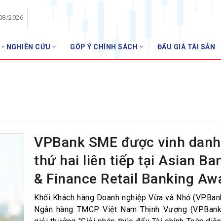
/08/2026
 - NGHIÊN CỨU
GÓP Ý CHÍNH SÁCH
ĐẤU GIÁ TÀI SẢN
HỘI VIÊN
NHNN m
Danh sách hội viên
Gia nhập VNBA
 VNBA
 Tuần VNBA
VPBank SME được vinh dan
thứ hai liên tiếp tại Asian Ba
gân hàng
& Finance Retail Banking Aw
t
Khối Khách hàng Doanh nghiệp Vừa và Nhỏ (VPBa
Ngân hàng TMCP Việt Nam Thịnh Vượng (VPBank