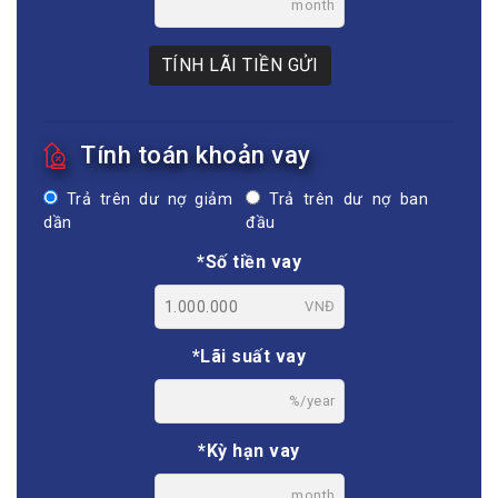
month
TÍNH LÃI TIỀN GỬI
Tính toán khoản vay
Trả trên dư nợ giảm
Trả trên dư nợ ban
dần
đầu
*Số tiền vay
VNĐ
*Lãi suất vay
%/year
*Kỳ hạn vay
month