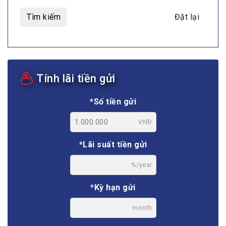
Tìm kiếm
Đặt lại
Tính lãi tiền gửi
*Số tiền gửi
VNĐ
*Lãi suất tiền gửi
%/year
*Kỳ hạn gửi
month