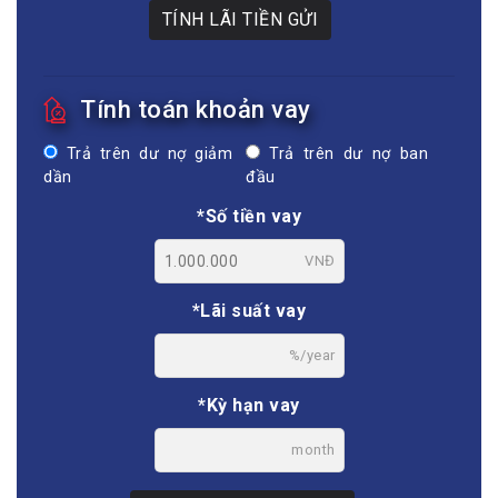
TÍNH LÃI TIỀN GỬI
Tính toán khoản vay
Trả trên dư nợ giảm
Trả trên dư nợ ban
dần
đầu
*Số tiền vay
VNĐ
*Lãi suất vay
%/year
*Kỳ hạn vay
month