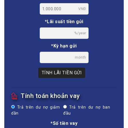
VNĐ
*Lãi suất tiền gửi
%/year
*Kỳ hạn gửi
month
TÍNH LÃI TIỀN GỬI
Tính toán khoản vay
Trả trên dư nợ giảm
Trả trên dư nợ ban
dần
đầu
*Số tiền vay