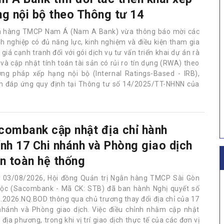
ng nội bộ theo Thông tư 14
 hàng TMCP Nam Á (Nam A Bank) vừa thông báo mời các
h nghiệp có đủ năng lực, kinh nghiệm và điều kiện tham gia
giá cạnh tranh đối với gói dịch vụ tư vấn triển khai dự án rà
 và cập nhật tính toán tài sản có rủi ro tín dụng (RWA) theo
ng pháp xếp hạng nội bộ (Internal Ratings-Based - IRB),
 đáp ứng quy định tại Thông tư số 14/2025/TT-NHNN của
combank cập nhật địa chỉ hành
ính 17 Chi nhánh và Phòng giao dịch
ên toàn hệ thống
 03/08/2026, Hội đồng Quản trị Ngân hàng TMCP Sài Gòn
Lộc (Sacombank - Mã CK: STB) đã ban hành Nghị quyết số
.2026.NQ.BOD thông qua chủ trương thay đổi địa chỉ của 17
nhánh và Phòng giao dịch. Việc điều chỉnh nhằm cập nhật
ịa phương, trong khi vị trí giao dịch thực tế của các đơn vị