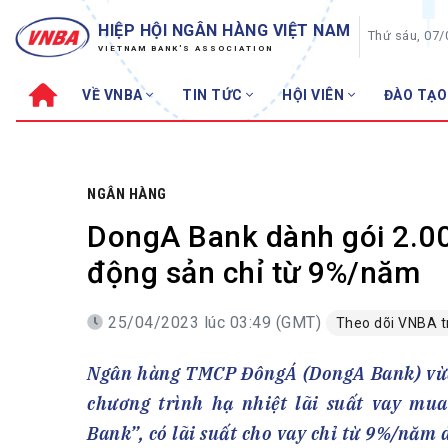
HIỆP HỘI NGÂN HÀNG VIỆT NAM
Thứ sáu, 07
VIETNAM BANK'S ASSOCIATION
VỀ VNBA
TIN TỨC
HỘI VIÊN
ĐÀO TẠO
Về VNBA
TIN TỨC
Cơ cấu tổ chức
Tin Hiệp hội
Sơ đồ tổ chức
Sự kiện
NGÂN HÀNG
Hội đồng Hiệp hội
30 năm
DongA Bank dành gói 2.00
Thường trực Hiệp hội
Bản tin
động sản chỉ từ 9%/năm
Cơ quan Thường trực
Tin Hội viên
25/04/2023 lúc 03:49 (GMT)
Theo dõi VNBA 
Điều lệ
Tin ngành n
Lịch sử phát triển
Topic nổi bậ
Ngân hàng TMCP ĐôngÁ (DongA Bank) vừa c
VNBA các thời kỳ
Đào tạo
chương trình hạ nhiệt lãi suất vay mu
Fintech
Thành tích – Giải thưởng
Bank”, có lãi suất cho vay chỉ từ 9%/năm