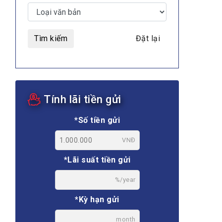
Tìm kiếm
Đặt lại
MULTIMEDIA
Tính lãi tiền gửi
Video
E-magazines
*Số tiền gửi
Photos
VNĐ
*Lãi suất tiền gửi
%/year
*Kỳ hạn gửi
month