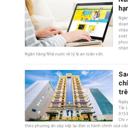
hạ
Ngân
doan
chào 
soát
phươ
nhằm
Ngân hàng Nhà nước về tỷ lệ an toàn vốn.
Sa
ch
tr
Ngày
Tài 
0153
Chi 
theo phương án sắp xếp lại đơn vị hành chính của các đ