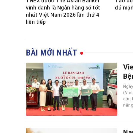
TNEX được The Asian Banker
Tạo dự
vinh danh là Ngân hàng số tốt
đủ mạn
nhất Việt Nam 2026 lần thứ 4
liên tiếp
BÀI MỚI NHẤT
Vi
Bệ
Ngà
(Vie
cứu 
năng
Na