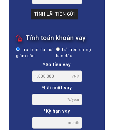
TÍNH LÃI TIỀN GỬI
Tính toán khoản vay
Trả trên dư nợ
Trả trên dư nợ
giảm dần
ban đầu
*Số tiền vay
VNĐ
*Lãi suất vay
%/year
*Kỳ hạn vay
month