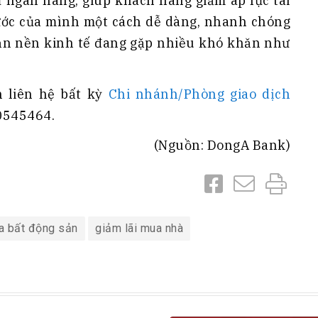
 ngân hàng, giúp khách hàng giảm áp lực tài
ước của mình một cách dễ dàng, nhanh chóng
oạn nền kinh tế đang gặp nhiều khó khăn như
n liên hệ bất kỳ
Chi nhánh/Phòng giao dịch
0545464.
(Nguồn: DongA Bank)
a bất động sản
giảm lãi mua nhà