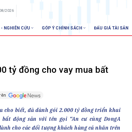
/08/2026
 - NGHIÊN CỨU
GÓP Ý CHÍNH SÁCH
ĐẤU GIÁ TÀI SẢN
HỘI VIÊN
NHNN
Danh sách hội viên
Gia nhập VNBA
 VNBA
0 tỷ đồng cho vay mua bất
 Tuần VNBA
trên
gân hàng
t
ho biết, đã dành gói 2.000 tỷ đồng triển khai
a bất động sản với tên gọi “An cư cùng DongA
 dành cho các đối tượng khách hàng cá nhân trên