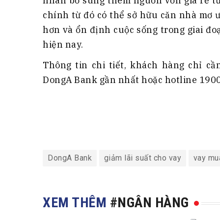
nhân bổ sung thêm nguồn vốn giá rẻ từ
chính từ đó có thể sở hữu căn nhà mơ 
hơn và ổn định cuộc sống trong giai đ
hiện nay.
Thông tin chi tiết, khách hàng chỉ cầ
DongA Bank gần nhất hoặc hotline 190
DongA Bank
giảm lãi suất cho vay
vay mu
XEM THÊM
#NGÂN HÀNG