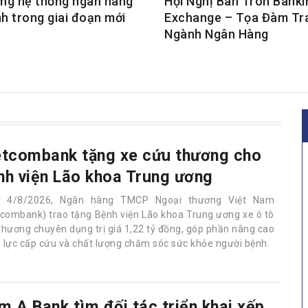
ng hệ thống ngân hàng
Hội Nghị Bàn Tròn Banki
h trong giai đoạn mới
Exchange – Tọa Đàm Tr
Ngành Ngân Hàng
etcombank tặng xe cứu thương cho
nh viện Lão khoa Trung ương
y 4/8/2026, Ngân hàng TMCP Ngoại thương Việt Nam
tcombank) trao tặng Bệnh viện Lão khoa Trung ương xe ô tô
thương chuyên dụng trị giá 1,22 tỷ đồng, góp phần nâng cao
 lực cấp cứu và chất lượng chăm sóc sức khỏe người bệnh.
m A Bank tìm đối tác triển khai xếp