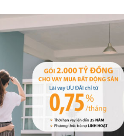
h Tiêu dùng
tài sản
oán –Thẻ
 trị
iệc làm
 SẢN
TUYỂN DỤNG