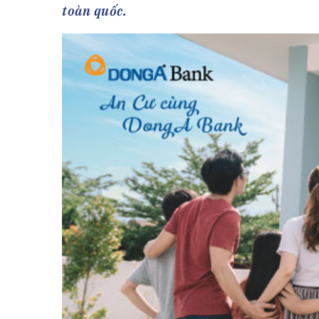
Tài chín
Bộ Chuẩn mực Đạo đức nghề nghiệp
toàn quốc.
Đấu giá 
Đối tác
Thanh t
Nhà quản
Cơ hội v
GÓP Ý CHÍNH SÁCH
ĐẤU GIÁ TÀI
Dự thảo luật
Tư vấn – Hỏi đáp
Tra cứu văn bản