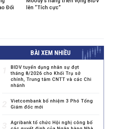
ng
Moody’s nâng triển vọng BIDV
ao Đổi
lên “Tích cực”
BÀI XEM NHIỀU
BIDV tuyển dụng nhân sự đợt
1
tháng 8/2026 cho Khối Trụ sở
chính, Trung tâm CNTT và các Chi
nhánh
Vietcombank bổ nhiệm 3 Phó Tổng
2
Giám đốc mới
Agribank tổ chức Hội nghị công bố
3
các quyết định của Ngân hàng Nhà