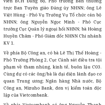
viên BCH Đảng bộ, Phó trưởng Ban thường
trực Ban Tuyên giáo Đảng ủy NHNN; ông Lê
Việt Hùng - Phó Vụ Trưởng Vụ Tổ chức cán bộ
NHNN; ông Nguyễn Ngọc Minh - Phó Cục
trưởng Cục Quản lý ngoại hối NHNN; bà Hoàng
Huyền Châm - Phó Giám đốc NHNN Chi nhánh
KV 1.
Về phía Bộ Công an, có bà Lê Thị Thế Hoàng -
Phó Trưởng Phòng 2, Cục Cảnh sát điều tra tội
phạm về tham nhũng, kinh tế, buôn lậu C03.
Cùng dự có các ông/bà là đại diện lãnh đạo cơ
quan Trung ương; Ngân hàng Nhà nước, Bộ
Công an, Mizuho Bank, đơn vị kiểm toán độc
lập của Vietcombank.
Về phía Vietcombank có ông Nguyễn Thanh