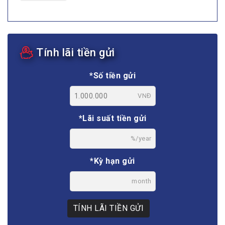
Tính lãi tiền gửi
*Số tiền gửi
VNĐ
*Lãi suất tiền gửi
%/year
*Kỳ hạn gửi
month
TÍNH LÃI TIỀN GỬI