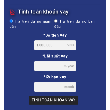
Tính toán khoản vay
Trả trên dư nợ giảm
Trả trên dư nợ ban
dần
đầu
*Số tiền vay
VNĐ
*Lãi suất vay
%/year
*Kỳ hạn vay
month
TÍNH TOÁN KHOẢN VAY