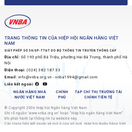
TRANG THÔNG TIN CỦA HIỆP HỘI NGÂN HÀNG VIỆT
NAM
GIẤY PHÉP SỐ 34/GP-TTĐT DO BỘ THÔNG TIN TRUYỀN THÔNG CẤP
Địa chỉ:
Số 193 phố Bà Triệu, phường Hai Bà Trưng, thành phố Hà
Nội
Điện thoại:
(024) 382 187 33
Email:
info@vnba.org.vn - vnba1994@gmail.com
Liên kết ngoài:
NGÂN HÀNG NHÀ
CHÍNH
TẠP CHÍ THỊ TRƯỜNG TÀI
NƯỚC VIỆT NAM
PHỦ
CHÍNH TIỀN TỆ
© Copyright 2006 Hiệp hội Ngân hàng Việt Nam.
Ghi rõ nguồn 'www.vnba.org.vn' hoặc "Hiệp hội ngân hàng Việt Nam"
khi phát hành lại thông tin từ website này.
Các trang liên kết ngoài sẽ mở ở cửa sổ mới, Hiệp hội Ngân hàng Việt
Nam không chịu trách nhiệm về nội dung các trang liên kết ngoài.