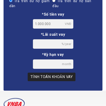
Trả trên dư nợ giảm
Trả trên dư nợ ban
dần
đầu
*Số tiền vay
VNĐ
*Lãi suất vay
%/year
*Kỳ hạn vay
month
TÍNH TOÁN KHOẢN VAY