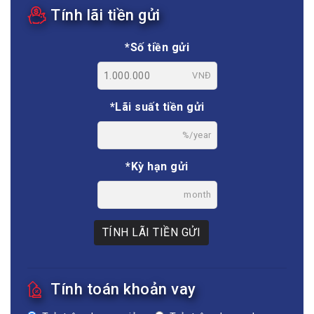
Tính lãi tiền gửi
*Số tiền gửi
VNĐ
*Lãi suất tiền gửi
%/year
*Kỳ hạn gửi
month
TÍNH LÃI TIỀN GỬI
Tính toán khoản vay