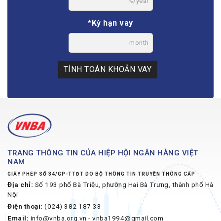
%/year
*Kỳ hạn vay
month
TÍNH TOÁN KHOẢN VAY
TRANG THÔNG TIN CỦA HIỆP HỘI NGÂN HÀNG VIỆT
NAM
GIẤY PHÉP SỐ 34/GP-TTĐT DO BỘ THÔNG TIN TRUYỀN THÔNG CẤP
Địa chỉ:
Số 193 phố Bà Triệu, phường Hai Bà Trưng, thành phố Hà
Nội
Điện thoại:
(024) 382 187 33
Email:
info@vnba.org.vn - vnba1994@gmail.com