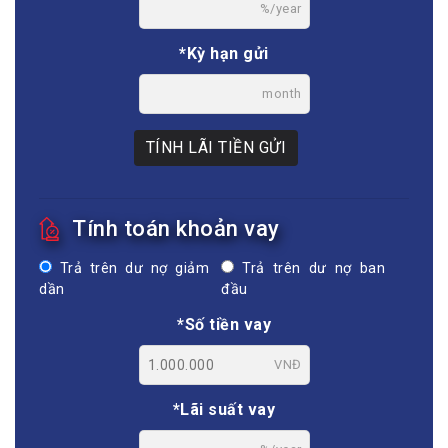
%/year
*Kỳ hạn gửi
month
TÍNH LÃI TIỀN GỬI
Tính toán khoản vay
Trả trên dư nợ giảm
Trả trên dư nợ ban
dần
đầu
*Số tiền vay
VNĐ
*Lãi suất vay