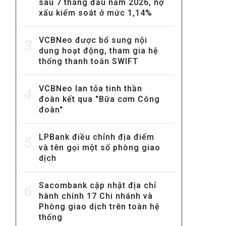
sau 7 tháng đầu năm 2026, nợ
xấu kiểm soát ở mức 1,14%
VCBNeo được bổ sung nội
3
dung hoạt động, tham gia hệ
thống thanh toán SWIFT
VCBNeo lan tỏa tinh thần
MULTIMEDIA
4
đoàn kết qua "Bữa cơm Công
Video
đoàn"
E-magazines
LPBank điều chỉnh địa điểm
5
Photos
và tên gọi một số phòng giao
dịch
Sacombank cập nhật địa chỉ
6
hành chính 17 Chi nhánh và
Phòng giao dịch trên toàn hệ
thống