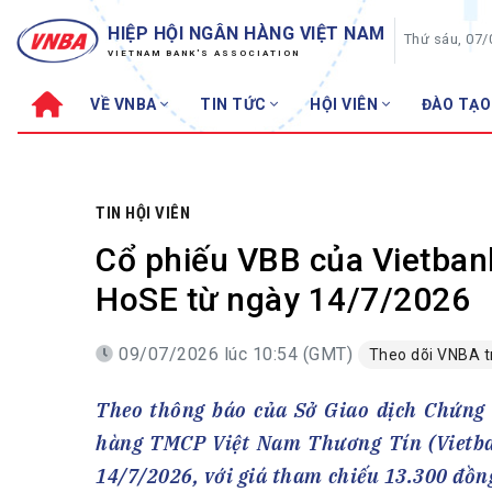
HIỆP HỘI NGÂN HÀNG VIỆT NAM
Thứ sáu, 07
VIETNAM BANK'S ASSOCIATION
VỀ VNBA
TIN TỨC
HỘI VIÊN
ĐÀO TẠO
Về VNBA
TIN TỨC
Cơ cấu tổ chức
Tin Hiệp hội
Sơ đồ tổ chức
Sự kiện
TIN HỘI VIÊN
Hội đồng Hiệp hội
30 năm
Cổ phiếu VBB của Vietbank
Thường trực Hiệp hội
Bản tin
HoSE từ ngày 14/7/2026
Cơ quan Thường trực
Tin Hội viên
09/07/2026 lúc 10:54 (GMT)
Theo dõi VNBA 
Điều lệ
Tin ngành n
Lịch sử phát triển
Topic nổi bậ
Theo thông báo của Sở Giao dịch Chứng
VNBA các thời kỳ
Đào tạo
hàng TMCP Việt Nam Thương Tín (Vietban
Fintech
Thành tích – Giải thưởng
14/7/2026, với giá tham chiếu 13.300 đồn