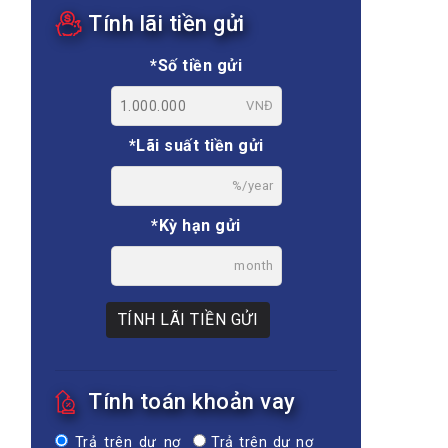
Tính lãi tiền gửi
*Số tiền gửi
VNĐ
*Lãi suất tiền gửi
%/year
*Kỳ hạn gửi
month
TÍNH LÃI TIỀN GỬI
Tính toán khoản vay
Trả trên dư nợ
Trả trên dư nợ