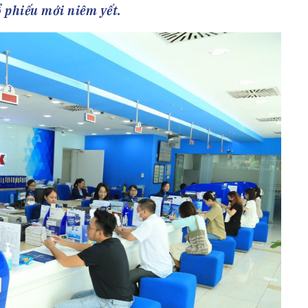
h Tiêu dùng
ổ phiếu mới niêm yết.
tài sản
oán –Thẻ
 trị
iệc làm
 SẢN
TUYỂN DỤNG