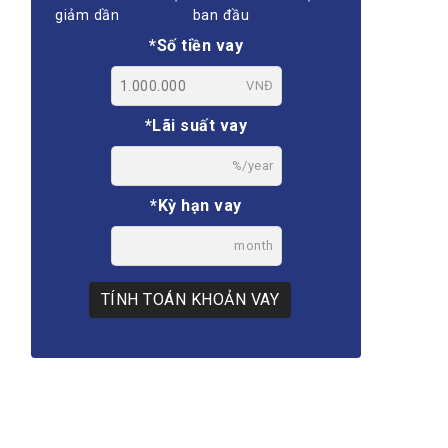
giảm dần
ban đầu
*Số tiền vay
VNĐ
*Lãi suất vay
%/year
*Kỳ hạn vay
month
TÍNH TOÁN KHOẢN VAY