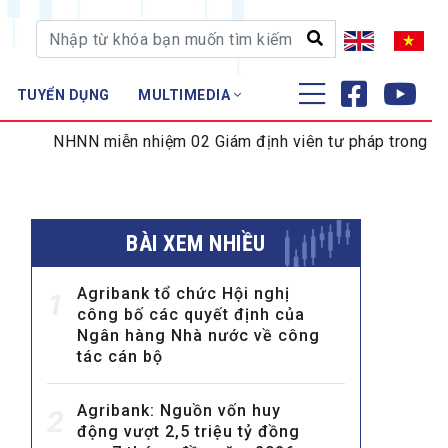
TUYỂN DỤNG
MULTIMEDIA
ĐÀO TẠO - NGHIÊN CỨU
N miễn nhiệm 02 Giám định viên tư pháp trong lĩnh vực tiền 
Nghiệp vụ - Chứng chỉ
Tập huấn
BÀI XEM NHIỀU
Agribank tổ chức Hội nghị
1
công bố các quyết định của
Ngân hàng Nhà nước về công
tác cán bộ
Agribank: Nguồn vốn huy
2
động vượt 2,5 triệu tỷ đồng