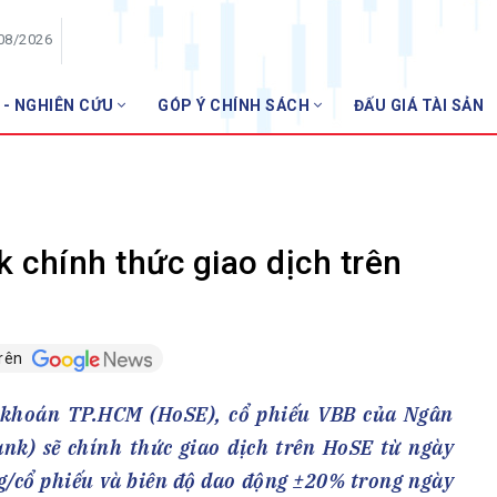
/08/2026
 - NGHIÊN CỨU
GÓP Ý CHÍNH SÁCH
ĐẤU GIÁ TÀI SẢN
HỘI VIÊN
NHN
Danh sách hội viên
Gia nhập VNBA
 VNBA
 chính thức giao dịch trên
 Tuần VNBA
trên
gân hàng
t
 khoán TP.HCM (HoSE), cổ phiếu VBB của Ngân
k) sẽ chính thức giao dịch trên HoSE từ ngày
g/cổ phiếu và biên độ dao động ±20% trong ngày