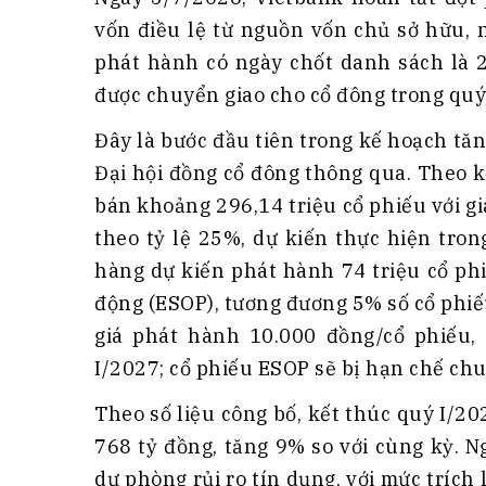
vốn điều lệ từ nguồn vốn chủ sở hữu, 
phát hành có ngày chốt danh sách là 
được chuyển giao cho cổ đông trong quý 
Đây là bước đầu tiên trong kế hoạch tă
Đại hội đồng cổ đông thông qua. Theo k
bán khoảng 296,14 triệu cổ phiếu với g
theo tỷ lệ 25%, dự kiến thực hiện tron
hàng dự kiến phát hành 74 triệu cổ ph
động (ESOP), tương đương 5% số cổ phiế
giá phát hành 10.000 đồng/cổ phiếu,
I/2027; cổ phiếu ESOP sẽ bị hạn chế c
Theo số liệu công bố, kết thúc quý I/2
768 tỷ đồng, tăng 9% so với cùng kỳ. N
dự phòng rủi ro tín dụng, với mức trích