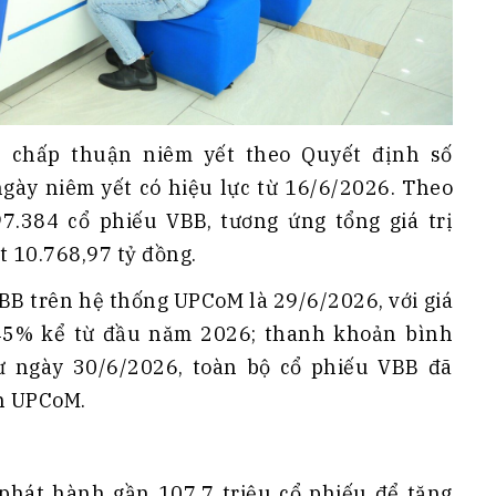
 chấp thuận niêm yết theo Quyết định số
ày niêm yết có hiệu lực từ 16/6/2026. Theo
7.384 cổ phiếu VBB, tương ứng tổng giá trị
 10.768,97 tỷ đồng.
VBB trên hệ thống UPCoM là 29/6/2026, với giá
 45% kể từ đầu năm 2026; thanh khoản bình
ừ ngày 30/6/2026, toàn bộ cổ phiếu VBB đã
ên UPCoM.
phát hành gần 107,7 triệu cổ phiếu để tăng