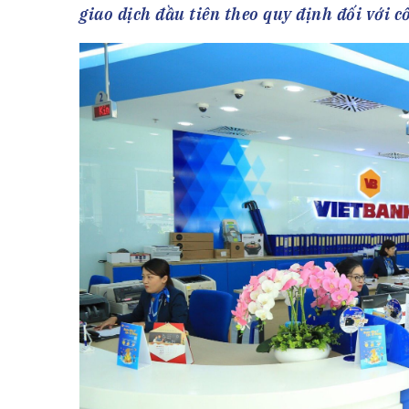
Tài chín
Bộ Chuẩn mực Đạo đức nghề nghiệp
giao dịch đầu tiên theo quy định đối với c
Đấu giá 
Đối tác
Thanh t
Nhà quản
Cơ hội v
GÓP Ý CHÍNH SÁCH
ĐẤU GIÁ TÀI
Dự thảo luật
Tư vấn – Hỏi đáp
Tra cứu văn bản