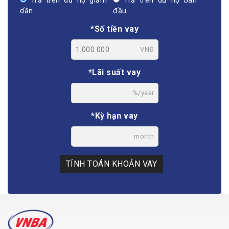
Trả trên dư nợ giảm
Trả trên dư nợ ban
dần
đầu
*Số tiền vay
VNĐ
*Lãi suất vay
%/year
*Kỳ hạn vay
month
TÍNH TOÁN KHOẢN VAY