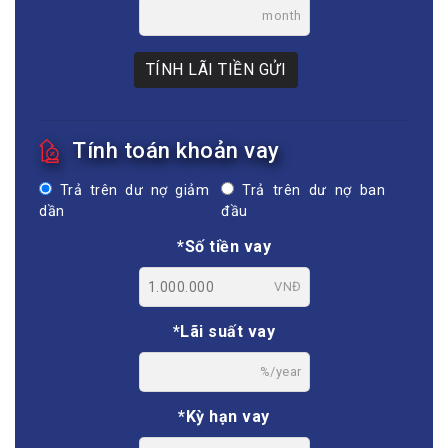
month
TÍNH LÃI TIỀN GỬI
Tính toán khoản vay
Trả trên dư nợ giảm
Trả trên dư nợ ban
dần
đầu
*Số tiền vay
VNĐ
*Lãi suất vay
%/year
*Kỳ hạn vay