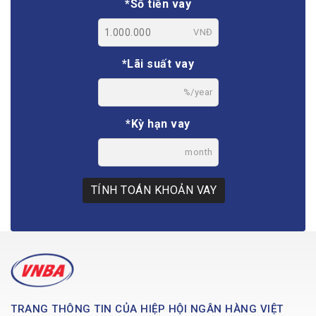
*Số tiền vay
VNĐ
*Lãi suất vay
%/year
*Kỳ hạn vay
month
TÍNH TOÁN KHOẢN VAY
TRANG THÔNG TIN CỦA HIỆP HỘI NGÂN HÀNG VIỆT