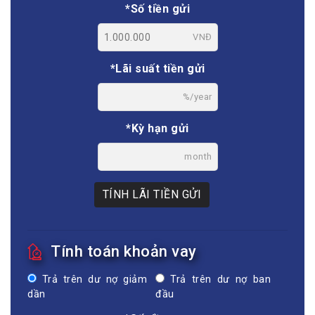
*Số tiền gửi
VNĐ
*Lãi suất tiền gửi
%/year
*Kỳ hạn gửi
month
TÍNH LÃI TIỀN GỬI
Tính toán khoản vay
Trả trên dư nợ giảm
Trả trên dư nợ ban
dần
đầu