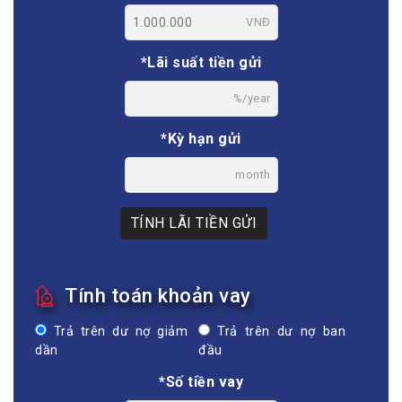
VNĐ
*Lãi suất tiền gửi
%/year
*Kỳ hạn gửi
month
TÍNH LÃI TIỀN GỬI
Tính toán khoản vay
Trả trên dư nợ giảm
Trả trên dư nợ ban
dần
đầu
*Số tiền vay