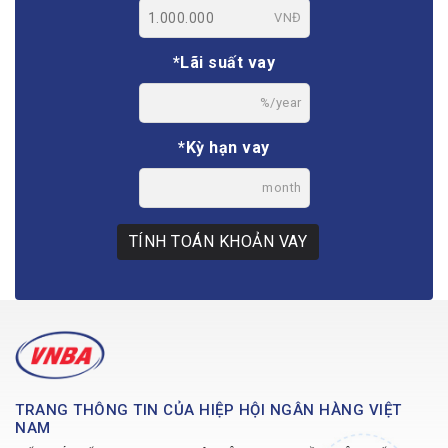
VNĐ
*Lãi suất vay
%/year
*Kỳ hạn vay
month
TÍNH TOÁN KHOẢN VAY
TRANG THÔNG TIN CỦA HIỆP HỘI NGÂN HÀNG VIỆT
NAM