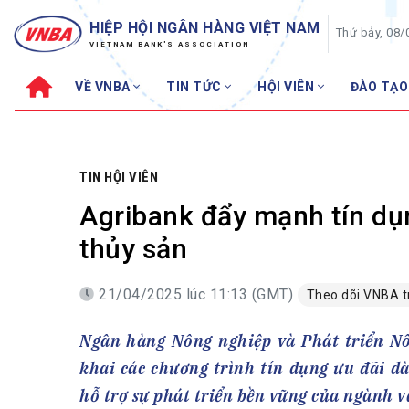
HIỆP HỘI NGÂN HÀNG VIỆT NAM
Thứ bảy, 08/
VIETNAM BANK'S ASSOCIATION
VỀ VNBA
TIN TỨC
HỘI VIÊN
ĐÀO TẠO
Về VNBA
TIN TỨC
Cơ cấu tổ chức
Tin Hiệp hội
Sơ đồ tổ chức
Sự kiện
TIN HỘI VIÊN
Hội đồng Hiệp hội
30 năm
Agribank đẩy mạnh tín dụn
Thường trực Hiệp hội
Bản tin
thủy sản
Cơ quan Thường trực
Tin Hội viên
21/04/2025 lúc 11:13 (GMT)
Theo dõi VNBA 
Điều lệ
Tin ngành n
Lịch sử phát triển
Topic nổi bậ
Ngân hàng Nông nghiệp và Phát triển Nô
VNBA các thời kỳ
Đào tạo
khai các chương trình tín dụng ưu đãi d
Fintech
Thành tích – Giải thưởng
hỗ trợ sự phát triển bền vững của ngành v