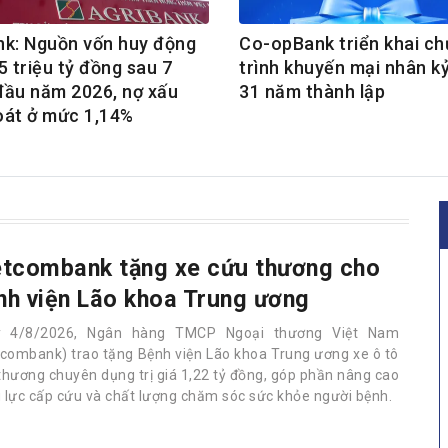
nk: Nguồn vốn huy động
Co-opBank triển khai c
5 triệu tỷ đồng sau 7
trình khuyến mại nhân k
đầu năm 2026, nợ xấu
31 năm thành lập
oát ở mức 1,14%
etcombank tặng xe cứu thương cho
nh viện Lão khoa Trung ương
y 4/8/2026, Ngân hàng TMCP Ngoại thương Việt Nam
tcombank) trao tặng Bệnh viện Lão khoa Trung ương xe ô tô
thương chuyên dụng trị giá 1,22 tỷ đồng, góp phần nâng cao
 lực cấp cứu và chất lượng chăm sóc sức khỏe người bệnh.