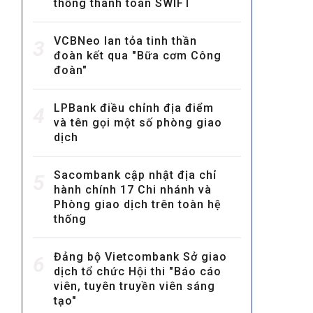
thống thanh toán SWIFT
VCBNeo lan tỏa tinh thần
3
đoàn kết qua "Bữa cơm Công
đoàn"
LPBank điều chỉnh địa điểm
4
và tên gọi một số phòng giao
MULTIMEDIA
dịch
Video
E-magazines
Sacombank cập nhật địa chỉ
5
hành chính 17 Chi nhánh và
Photos
Phòng giao dịch trên toàn hệ
thống
Đảng bộ Vietcombank Sở giao
6
dịch tổ chức Hội thi "Báo cáo
viên, tuyên truyền viên sáng
tạo"