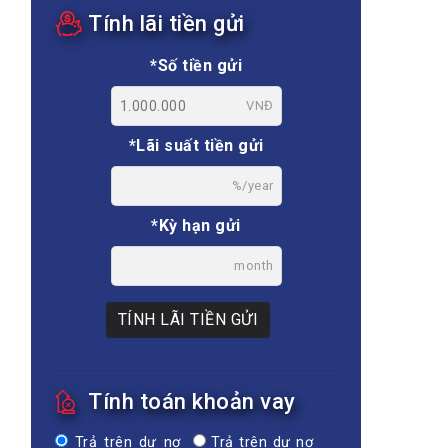
Tính lãi tiền gửi
*Số tiền gửi
VNĐ
*Lãi suất tiền gửi
%/year
*Kỳ hạn gửi
month
TÍNH LÃI TIỀN GỬI
Tính toán khoản vay
Trả trên dư nợ
Trả trên dư nợ