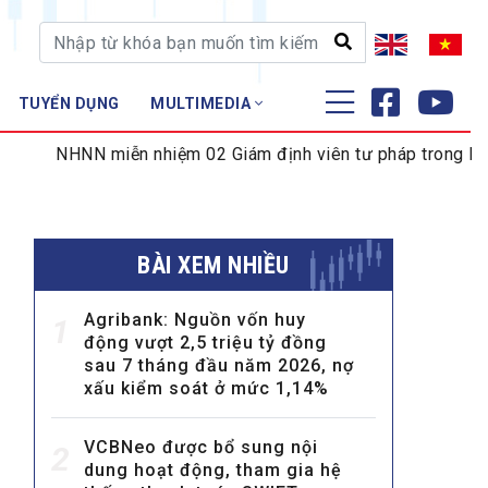
TUYỂN DỤNG
MULTIMEDIA
ĐÀO TẠO - NGHIÊN CỨU
 miễn nhiệm 02 Giám định viên tư pháp trong lĩnh vực tiền 
Nghiệp vụ - Chứng chỉ
Tập huấn
BÀI XEM NHIỀU
Agribank: Nguồn vốn huy
1
động vượt 2,5 triệu tỷ đồng
sau 7 tháng đầu năm 2026, nợ
xấu kiểm soát ở mức 1,14%
VCBNeo được bổ sung nội
2
dung hoạt động, tham gia hệ