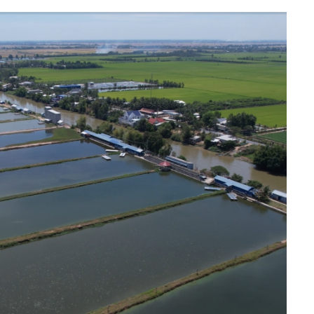
h Tiêu dùng
tài sản
oán –Thẻ
 trị
iệc làm
 SẢN
TUYỂN DỤNG