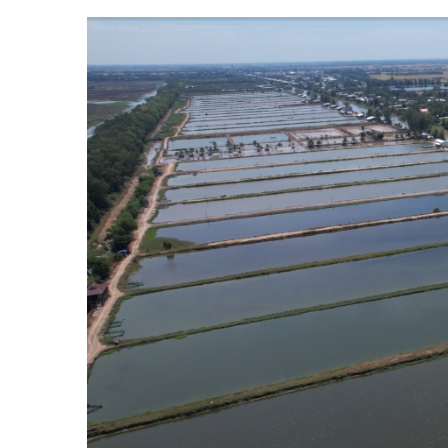
Tài chín
Bộ Chuẩn mực Đạo đức nghề nghiệp
Đấu giá 
Đối tác
Thanh t
Nhà quản
Cơ hội v
GÓP Ý CHÍNH SÁCH
ĐẤU GIÁ TÀI
Dự thảo luật
Tư vấn – Hỏi đáp
Tra cứu văn bản