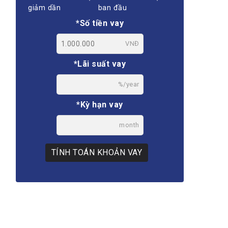
giảm dần
ban đầu
*Số tiền vay
VNĐ
*Lãi suất vay
%/year
*Kỳ hạn vay
month
TÍNH TOÁN KHOẢN VAY