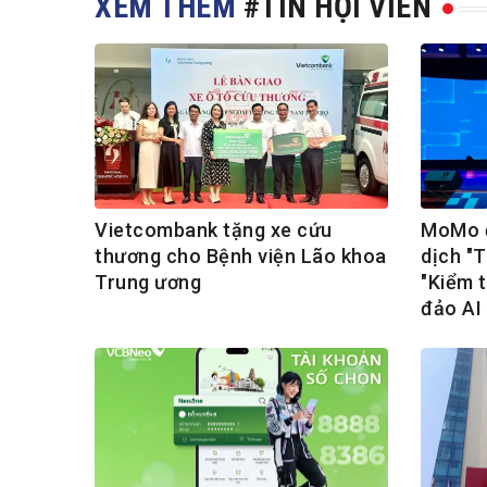
XEM THÊM
#TIN HỘI VIÊN
Vietcombank tặng xe cứu
MoMo đ
thương cho Bệnh viện Lão khoa
dịch "
Trung ương
"Kiểm t
đảo AI