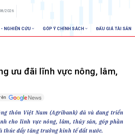
08/2026
 - NGHIÊN CỨU
GÓP Ý CHÍNH SÁCH
ĐẤU GIÁ TÀI SẢN
HỘI VIÊN
NHNN
Danh sách hội viên
Gia nhập VNBA
 VNBA
g ưu đãi lĩnh vực nông, lâm,
 Tuần VNBA
trên
gân hàng
t
ng thôn Việt Nam (Agribank) đã và đang triển
ành cho lĩnh vực nông, lâm, thủy sản, góp phần
à thúc đẩy tăng trưởng kinh tế đất nước.