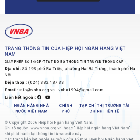
TRANG THÔNG TIN CỦA HIỆP HỘI NGÂN HÀNG VIỆT
NAM
GIẤY PHÉP SỐ 34/GP-TTĐT DO BỘ THÔNG TIN TRUYỀN THÔNG CẤP
Địa chỉ:
Số 193 phố Bà Triệu, phường Hai Bà Trưng, thành phố Hà
Nội
Điện thoại:
(024) 382 187 33
Email:
info@vnba.org.vn - vnba1994@gmail.com
Liên kết ngoài:
NGÂN HÀNG NHÀ
CHÍNH
TẠP CHÍ THỊ TRƯỜNG TÀI
NƯỚC VIỆT NAM
PHỦ
CHÍNH TIỀN TỆ
© Copyright 2006 Hiệp hội Ngân hàng Việt Nam.
Ghi rõ nguồn 'www.vnba.org.vn' hoặc "Hiệp hội ngân hàng Việt Nam"
khi phát hành lại thông tin từ website này.
Các trang liên kết ngoài sẽ mở ở cửa sổ mới, Hiệp hội Ngân hàng Việt