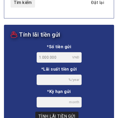
Tìm kiếm
Đặt lại
Tính lãi tiền gửi
*Số tiền gửi
VNĐ
*Lãi suất tiền gửi
%/year
*Kỳ hạn gửi
month
TÍNH LÃI TIỀN GỬI