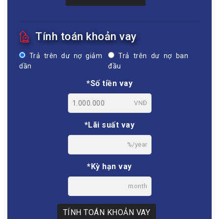
Tính toán khoản vay
Trả trên dư nợ giảm
Trả trên dư nợ ban
dần
đầu
*Số tiền vay
VNĐ
*Lãi suất vay
%/year
*Kỳ hạn vay
month
TÍNH TOÁN KHOẢN VAY