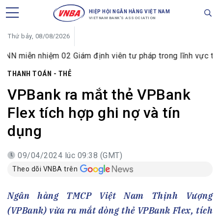
HIỆP HỘI NGÂN HÀNG VIỆT NAM
VIETNAM BANK'S ASSOCIATION
Thứ bảy, 08/08/2026
hiệm 02 Giám định viên tư pháp trong lĩnh vực tiền tệ và n
THANH TOÁN - THẺ
VPBank ra mắt thẻ VPBank
Flex tích hợp ghi nợ và tín
dụng
09/04/2024 lúc 09:38 (GMT)
Theo dõi VNBA trên
Ngân hàng TMCP Việt Nam Thịnh Vượng
(VPBank) vừa ra mắt dòng thẻ VPBank Flex, tích