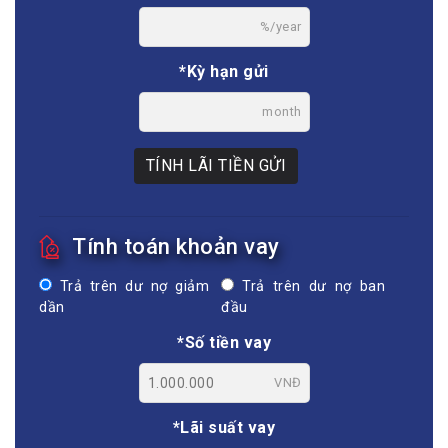
%/year
*Kỳ hạn gửi
month
TÍNH LÃI TIỀN GỬI
Tính toán khoản vay
Trả trên dư nợ giảm
Trả trên dư nợ ban
dần
đầu
*Số tiền vay
VNĐ
*Lãi suất vay