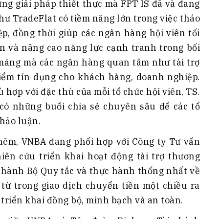
ng giải pháp thiết thực mà FPT IS đã và đang
như TradeFlat có tiềm năng lớn trong việc tháo
p, đồng thời giúp các ngân hàng hội viên tối
hơn và nâng cao năng lực cạnh tranh trong bối
 mảng mà các ngân hàng quan tâm như tài trợ
iểm tín dụng cho khách hàng, doanh nghiệp.
 hợp với đặc thù của mỗi tổ chức hội viên, TS.
ó những buổi chia sẻ chuyên sâu để các tổ
thảo luận.
hêm, VNBA đang phối hợp với Công ty Tư vấn
ên cứu triển khai hoạt động tài trợ thương
n hành Bộ Quy tắc và thực hành thống nhất về
ừ trong giao dịch chuyển tiền một chiều ra
 triển khai đồng bộ, minh bạch và an toàn.