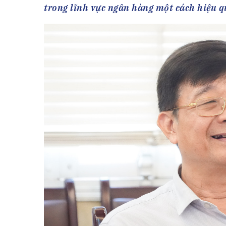
Tài chín
Bộ Chuẩn mực Đạo đức nghề nghiệp
trong lĩnh vực ngân hàng một cách hiệu q
Đấu giá 
Đối tác
Thanh t
Nhà quản
Cơ hội v
GÓP Ý CHÍNH SÁCH
ĐẤU GIÁ TÀI
Dự thảo luật
Tư vấn – Hỏi đáp
Tra cứu văn bản