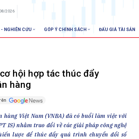
/08/2026
 - NGHIÊN CỨU
GÓP Ý CHÍNH SÁCH
ĐẤU GIÁ TÀI SẢN
HỘI VIÊN
NHNN m
Danh sách hội viên
Gia nhập VNBA
 VNBA
cơ hội hợp tác thúc đẩy
 Tuần VNBA
ân hàng
trên
gân hàng
t
n hàng Việt Nam (VNBA) đã có buổi làm việc với
T IS) nhằm trao đổi về các giải pháp công nghệ
hiến lược để thúc đẩy quá trình chuyển đổi số