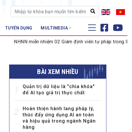
TUYỂN DỤNG
MULTIMEDIA
ĐÀO TẠO - NGHIÊN CỨU
iễn nhiệm 02 Giám định viên tư pháp trong lĩnh vực tiền tệ
Nghiệp vụ - Chứng chỉ
Tập huấn
BÀI XEM NHIỀU
Quản trị dữ liệu là "chìa khóa"
1
để AI tạo giá trị thực chất
Hoàn thiện hành lang pháp lý,
2
thúc đẩy ứng dụng AI an toàn
và hiệu quả trong ngành Ngân
hàng