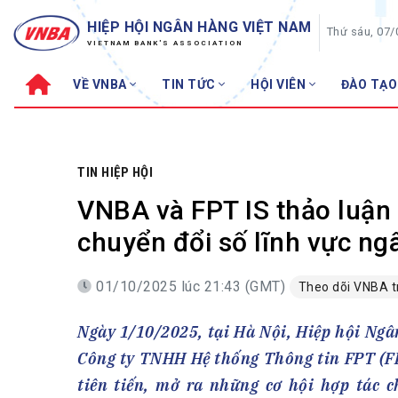
HIỆP HỘI NGÂN HÀNG VIỆT NAM
Thứ sáu, 07
VIETNAM BANK'S ASSOCIATION
VỀ VNBA
TIN TỨC
HỘI VIÊN
ĐÀO TẠO
Về VNBA
TIN TỨC
Cơ cấu tổ chức
Tin Hiệp hội
Sơ đồ tổ chức
Sự kiện
TIN HIỆP HỘI
Hội đồng Hiệp hội
30 năm
VNBA và FPT IS thảo luận 
Thường trực Hiệp hội
Bản tin
chuyển đổi số lĩnh vực ng
Cơ quan Thường trực
Tin Hội viên
01/10/2025 lúc 21:43 (GMT)
Theo dõi VNBA 
Điều lệ
Tin ngành n
Lịch sử phát triển
Topic nổi bậ
Ngày 1/10/2025, tại Hà Nội, Hiệp hội Ngâ
VNBA các thời kỳ
Đào tạo
Công ty TNHH Hệ thống Thông tin FPT (FP
Fintech
Thành tích – Giải thưởng
tiên tiến, mở ra những cơ hội hợp tác c