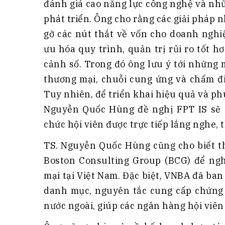
đánh giá cao năng lực công nghệ và nhữ
phát triển. Ông cho rằng các giải pháp 
gỡ các nút thắt về vốn cho doanh nghiệ
ưu hóa quy trình, quản trị rủi ro tốt 
cảnh số. Trong đó ông lưu ý tới những
thương mại, chuỗi cung ứng và chấm đ
Tuy nhiên, để triển khai hiệu quả và phù
Nguyễn Quốc Hùng đề nghị FPT IS sẽ c
chức hội viên được trực tiếp lắng nghe, 
TS. Nguyễn Quốc Hùng cũng cho biết t
Boston Consulting Group (BCG) để nghi
mại tại Việt Nam. Đặc biệt, VNBA đã ba
danh mục, nguyên tắc cung cấp chứng t
nước ngoài, giúp các ngân hàng hội viên