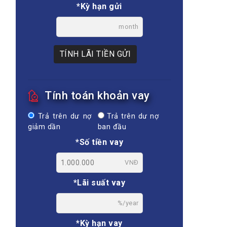
*Kỳ hạn gửi
month
TÍNH LÃI TIỀN GỬI
Tính toán khoản vay
Trả trên dư nợ
Trả trên dư nợ
giảm dần
ban đầu
*Số tiền vay
VNĐ
*Lãi suất vay
%/year
*Kỳ hạn vay