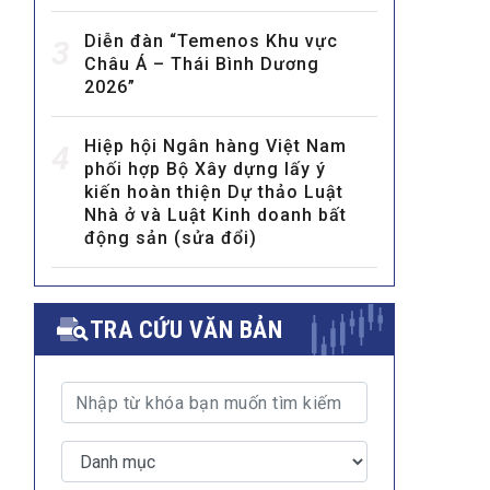
Diễn đàn “Temenos Khu vực
3
Châu Á – Thái Bình Dương
2026”
Hiệp hội Ngân hàng Việt Nam
4
phối hợp Bộ Xây dựng lấy ý
kiến hoàn thiện Dự thảo Luật
MULTIMEDIA
Nhà ở và Luật Kinh doanh bất
Video
động sản (sửa đổi)
E-magazines
Photos
TRA CỨU VĂN BẢN