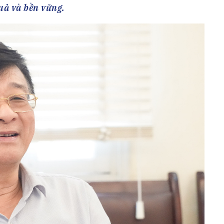
h Tiêu dùng
uả và bền vững.
tài sản
oán –Thẻ
 trị
iệc làm
 SẢN
TUYỂN DỤNG