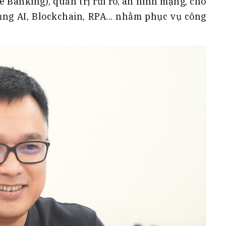
e Banking), quản trị rủi ro, an ninh mạng, cho
ụng AI, Blockchain, RPA... nhằm phục vụ công