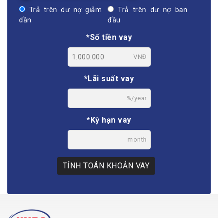
Trả trên dư nợ giảm
Trả trên dư nợ ban
dần
đầu
*Số tiền vay
VNĐ
*Lãi suất vay
%/year
*Kỳ hạn vay
month
TÍNH TOÁN KHOẢN VAY