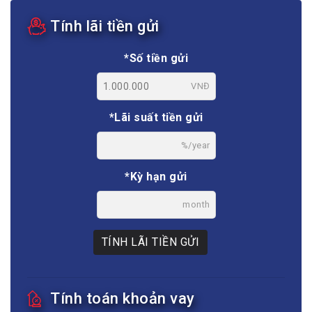
Tính lãi tiền gửi
*Số tiền gửi
VNĐ
*Lãi suất tiền gửi
%/year
*Kỳ hạn gửi
month
TÍNH LÃI TIỀN GỬI
Tính toán khoản vay