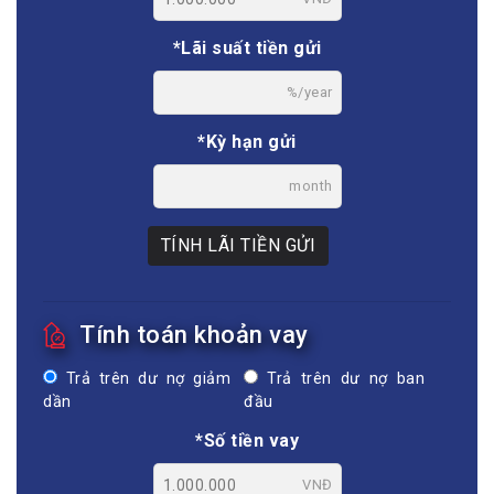
*Lãi suất tiền gửi
%/year
*Kỳ hạn gửi
month
TÍNH LÃI TIỀN GỬI
Tính toán khoản vay
Trả trên dư nợ giảm
Trả trên dư nợ ban
dần
đầu
*Số tiền vay
VNĐ