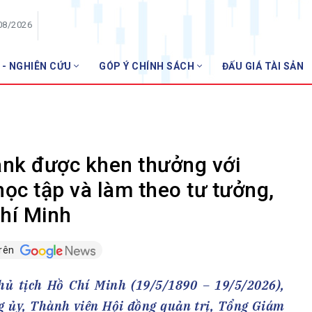
08/2026
 - NGHIÊN CỨU
GÓP Ý CHÍNH SÁCH
ĐẤU GIÁ TÀI SẢN
HỘI VIÊN
NHNN
Danh sách hội viên
Gia nhập VNBA
 VNBA
nk được khen thưởng với
 Tuần VNBA
học tập và làm theo tư tưởng,
hí Minh
gân hàng
t
trên
ủ tịch Hồ Chí Minh (19/5/1890 – 19/5/2026),
g ủy, Thành viên Hội đồng quản trị, Tổng Giám