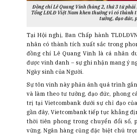
Đồng chí Lê Quang Vinh (hàng 2, thứ 3 từ phả
Tổng LĐLĐ Việt Nam khen thưởng vì có thành tí
tưởng, đạo đức,
Tại Hội nghị, Ban Chấp hành TLĐLĐVN 
nhân có thành tích xuất sắc trong phon
đồng chí Lê Quang Vinh là cá nhân d
được vinh danh – sự ghi nhận mang ý ng
Ngày sinh của Người.
Sự tôn vinh này phản ánh quá trình gắn 
và làm theo tư tưởng, đạo đức, phong c
trị tại Vietcombank dưới sự chỉ đạo c
gần đây, Vietcombank tiếp tục khẳng đ
thời tiên phong trong chuyển đổi số, 
vững. Ngân hàng cũng đặc biệt chú trọ