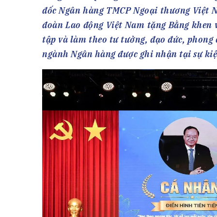
Tài chín
Bộ Chuẩn mực Đạo đức nghề nghiệp
đốc Ngân hàng TMCP Ngoại thương Việt N
Đấu giá 
Đối tác
đoàn Lao động Việt Nam tặng Bằng khen v
Thanh t
tập và làm theo tư tưởng, đạo đức, phong
Nhà quản
ngành Ngân hàng được ghi nhận tại sự kiệ
Cơ hội v
GÓP Ý CHÍNH SÁCH
ĐẤU GIÁ TÀI
Dự thảo luật
Tư vấn – Hỏi đáp
Tra cứu văn bản