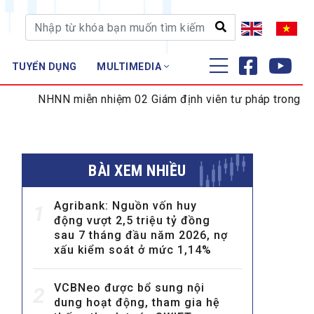
TUYỂN DỤNG
MULTIMEDIA
ĐÀO TẠO - NGHIÊN CỨU
 miễn nhiệm 02 Giám định viên tư pháp trong lĩnh vực tiền 
Nghiệp vụ - Chứng chỉ
Tập huấn
BÀI XEM NHIỀU
Agribank: Nguồn vốn huy
1
động vượt 2,5 triệu tỷ đồng
sau 7 tháng đầu năm 2026, nợ
xấu kiểm soát ở mức 1,14%
VCBNeo được bổ sung nội
2
dung hoạt động, tham gia hệ