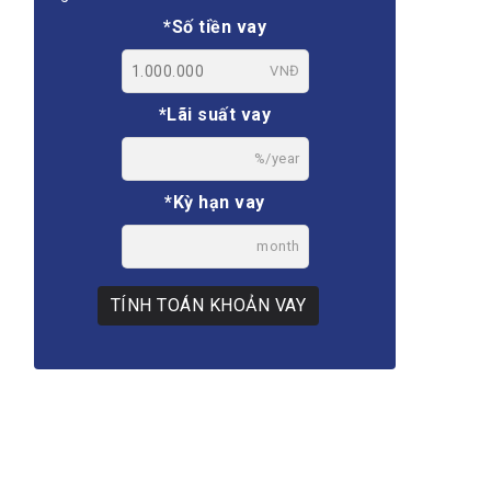
*Số tiền vay
VNĐ
*Lãi suất vay
%/year
*Kỳ hạn vay
month
TÍNH TOÁN KHOẢN VAY