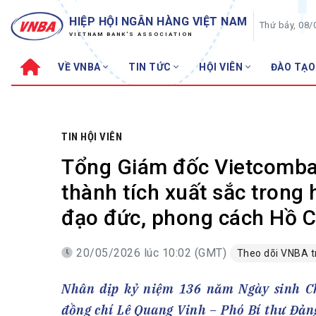
HIỆP HỘI NGÂN HÀNG VIỆT NAM
Thứ bảy, 08/
VIETNAM BANK'S ASSOCIATION
VỀ VNBA
TIN TỨC
HỘI VIÊN
ĐÀO TẠO
Về VNBA
TIN TỨC
Cơ cấu tổ chức
Tin Hiệp hội
Sơ đồ tổ chức
Sự kiện
TIN HỘI VIÊN
Hội đồng Hiệp hội
30 năm
Tổng Giám đốc Vietcomba
Thường trực Hiệp hội
Bản tin
thành tích xuất sắc trong 
Cơ quan Thường trực
Tin Hội viên
đạo đức, phong cách Hồ C
Điều lệ
Tin ngành n
Lịch sử phát triển
Topic nổi bậ
20/05/2026 lúc 10:02 (GMT)
Theo dõi VNBA 
VNBA các thời kỳ
Đào tạo
Nhân dịp kỷ niệm 136 năm Ngày sinh Ch
Fintech
Thành tích – Giải thưởng
đồng chí Lê Quang Vinh – Phó Bí thư Đản