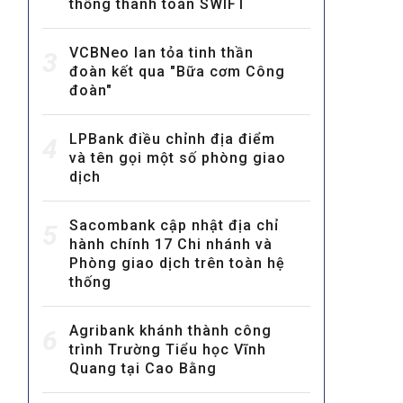
thống thanh toán SWIFT
VCBNeo lan tỏa tinh thần
3
đoàn kết qua "Bữa cơm Công
đoàn"
LPBank điều chỉnh địa điểm
4
và tên gọi một số phòng giao
MULTIMEDIA
dịch
Video
E-magazines
Sacombank cập nhật địa chỉ
5
hành chính 17 Chi nhánh và
Photos
Phòng giao dịch trên toàn hệ
thống
Agribank khánh thành công
6
trình Trường Tiểu học Vĩnh
Quang tại Cao Bằng