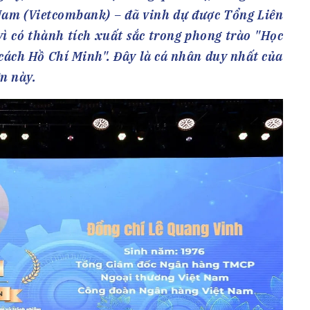
h Tiêu dùng
am (Vietcombank) – đã vinh dự được Tổng Liên
tài sản
ì có thành tích xuất sắc trong phong trào "Học
oán –Thẻ
 cách Hồ Chí Minh". Đây là cá nhân duy nhất của
 trị
n này.
iệc làm
 SẢN
TUYỂN DỤNG