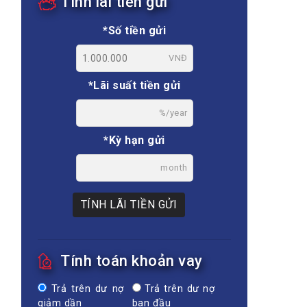
Tính lãi tiền gửi
*Số tiền gửi
VNĐ
*Lãi suất tiền gửi
%/year
*Kỳ hạn gửi
month
TÍNH LÃI TIỀN GỬI
Tính toán khoản vay
Trả trên dư nợ
Trả trên dư nợ
giảm dần
ban đầu