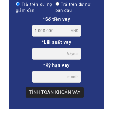
Trả trên dư nợ
Trả trên dư nợ
giảm dần
ban đầu
*Số tiền vay
VNĐ
*Lãi suất vay
%/year
*Kỳ hạn vay
month
TÍNH TOÁN KHOẢN VAY