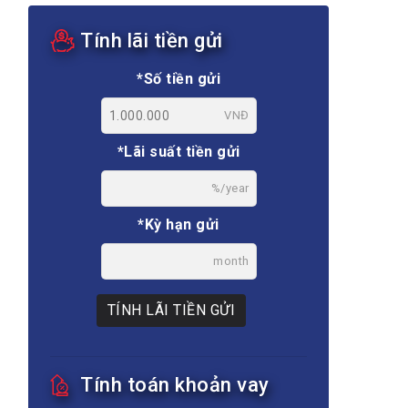
Tính lãi tiền gửi
*Số tiền gửi
VNĐ
*Lãi suất tiền gửi
%/year
*Kỳ hạn gửi
month
TÍNH LÃI TIỀN GỬI
Tính toán khoản vay