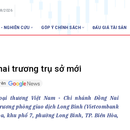
08/2026
 - NGHIÊN CỨU
GÓP Ý CHÍNH SÁCH
ĐẤU GIÁ TÀI SẢN
HỘI VIÊN
NHNN m
Danh sách hội viên
Gia nhập VNBA
 VNBA
ai trương trụ sở mới
 Tuần VNBA
trên
gân hàng
oại thương Việt Nam - Chi nhánh Đồng Nai
t
trương phòng giao dịch Long Bình (Vietcombank
òa, khu phố 7, phường Long Bình, TP. Biên Hòa,