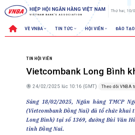
HIỆP HỘI NGÂN HÀNG VIỆT NAM
Thứ hai, 10/
VIETNAM BANK'S ASSOCIATION
VỀ VNBA
TIN TỨC
HỘI VIÊN
ĐÀO TẠO
Về VNBA
TIN TỨC
Cơ cấu tổ chức
Tin Hiệp hội
Sơ đồ tổ chức
Sự kiện
TIN HỘI VIÊN
Hội đồng Hiệp hội
30 năm
Vietcombank Long Bình kh
Thường trực Hiệp hội
Bản tin
24/02/2025 lúc 10:16 (GMT)
Cơ quan Thường trực
Theo dõi VNBA 
Tin Hội viên
Điều lệ
Tin ngành n
Sáng 18/02/2025, Ngân hàng TMCP Ng
Lịch sử phát triển
Topic nổi bậ
(Vietcombank Đồng Nai) đã tổ chức khai 
VNBA các thời kỳ
Đào tạo
Long Bình) tại số 1369, đường Bùi Văn H
Fintech
Thành tích – Giải thưởng
tỉnh Đồng Nai.