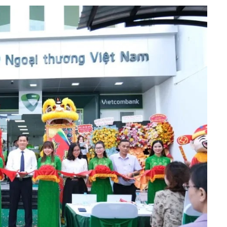
h Tiêu dùng
tài sản
oán –Thẻ
 trị
iệc làm
 SẢN
TUYỂN DỤNG