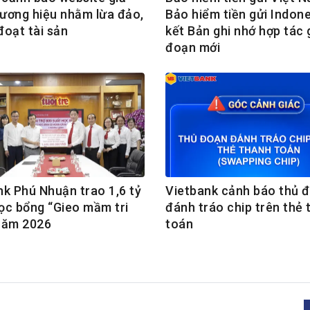
ương hiệu nhằm lừa đảo,
Bảo hiểm tiền gửi Indone
đoạt tài sản
kết Bản ghi nhớ hợp tác g
đoạn mới
nk Phú Nhuận trao 1,6 tỷ
Vietbank cảnh báo thủ 
ọc bổng “Gieo mầm tri
đánh tráo chip trên thẻ 
năm 2026
toán