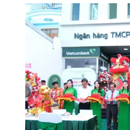
Tài chín
Bộ Chuẩn mực Đạo đức nghề nghiệp
Đấu giá 
Đối tác
Thanh t
Nhà quản
Cơ hội v
GÓP Ý CHÍNH SÁCH
ĐẤU GIÁ TÀI
Dự thảo luật
Tư vấn – Hỏi đáp
Tra cứu văn bản