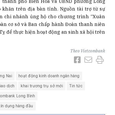
ốc thành phố Biên Hòa và UBND phường Long
 khăn trên địa bàn tỉnh. Nguồn tài trợ từ sự
ên chi nhánh ủng hộ cho chương trình “Xuân
àn cơ sở và Ban chấp hành Đoàn thanh niên
ỵ để thực hiện hoạt động an sinh xã hội trên
Theo
Vietcombank
ng Nai
hoạt động kinh doanh ngân hàng
iao dịch
khai trương trụ sở mới
Tin tức
combank Long Bình
tín dụng hàng đầu