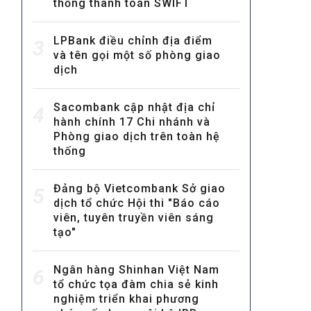
thống thanh toán SWIFT
LPBank điều chỉnh địa điểm
3
và tên gọi một số phòng giao
dịch
Sacombank cập nhật địa chỉ
4
hành chính 17 Chi nhánh và
MULTIMEDIA
Phòng giao dịch trên toàn hệ
Video
thống
E-magazines
Đảng bộ Vietcombank Sở giao
5
Photos
dịch tổ chức Hội thi "Báo cáo
viên, tuyên truyền viên sáng
tạo"
Ngân hàng Shinhan Việt Nam
6
tổ chức tọa đàm chia sẻ kinh
nghiệm triển khai phương