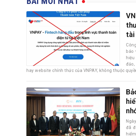
BÀI MỚI NHẤT
VN
th
tài
Công
báo 
hiệu
đảo,
hay website chính thức của VNPAY, không thuộc quyề
Bả
hiể
nh
Ngày
đã đ
hiểm