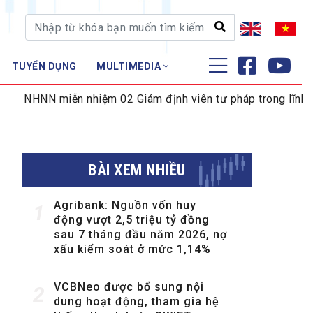
TUYỂN DỤNG
MULTIMEDIA
ĐÀO TẠO - NGHIÊN CỨU
iễn nhiệm 02 Giám định viên tư pháp trong lĩnh vực tiền tệ
Nghiệp vụ - Chứng chỉ
Tập huấn
BÀI XEM NHIỀU
Agribank: Nguồn vốn huy
1
động vượt 2,5 triệu tỷ đồng
sau 7 tháng đầu năm 2026, nợ
xấu kiểm soát ở mức 1,14%
VCBNeo được bổ sung nội
2
dung hoạt động, tham gia hệ