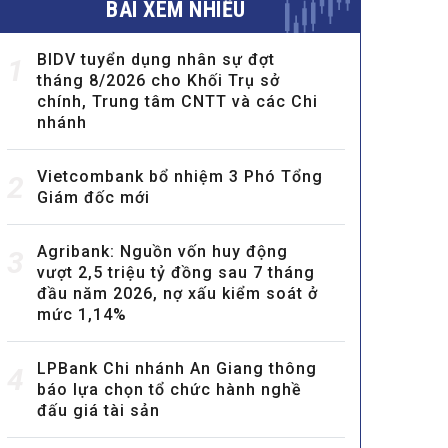
BÀI XEM NHIỀU
BIDV tuyển dụng nhân sự đợt
1
tháng 8/2026 cho Khối Trụ sở
chính, Trung tâm CNTT và các Chi
nhánh
Vietcombank bổ nhiệm 3 Phó Tổng
2
Giám đốc mới
Agribank: Nguồn vốn huy động
3
vượt 2,5 triệu tỷ đồng sau 7 tháng
đầu năm 2026, nợ xấu kiểm soát ở
mức 1,14%
LPBank Chi nhánh An Giang thông
4
báo lựa chọn tổ chức hành nghề
đấu giá tài sản