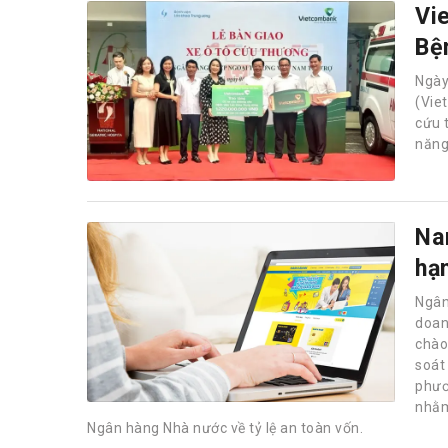
Vi
Bệ
Ngà
(Vie
cứu 
năng
Na
hạ
Ngân
doan
chào 
soát
phươ
nhằm
Ngân hàng Nhà nước về tỷ lệ an toàn vốn.