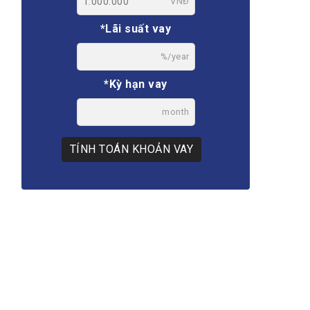
VNĐ
*Lãi suất vay
%/year
*Kỳ hạn vay
month
TÍNH TOÁN KHOẢN VAY