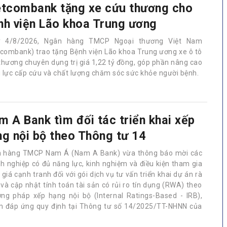
etcombank tặng xe cứu thương cho
nh viện Lão khoa Trung ương
y 4/8/2026, Ngân hàng TMCP Ngoại thương Việt Nam
tcombank) trao tặng Bệnh viện Lão khoa Trung ương xe ô tô
thương chuyên dụng trị giá 1,22 tỷ đồng, góp phần nâng cao
 lực cấp cứu và chất lượng chăm sóc sức khỏe người bệnh.
m A Bank tìm đối tác triển khai xếp
ng nội bộ theo Thông tư 14
 hàng TMCP Nam Á (Nam A Bank) vừa thông báo mời các
h nghiệp có đủ năng lực, kinh nghiệm và điều kiện tham gia
giá cạnh tranh đối với gói dịch vụ tư vấn triển khai dự án rà
 và cập nhật tính toán tài sản có rủi ro tín dụng (RWA) theo
ng pháp xếp hạng nội bộ (Internal Ratings-Based - IRB),
 đáp ứng quy định tại Thông tư số 14/2025/TT-NHNN của