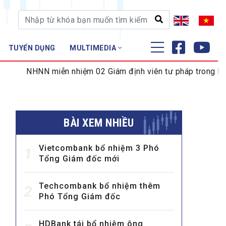
TUYỂN DỤNG
MULTIMEDIA
ĐÀO TẠO - NGHIÊN CỨU
 miễn nhiệm 02 Giám định viên tư pháp trong lĩnh vực tiền 
Nghiệp vụ - Chứng chỉ
Tập huấn
BÀI XEM NHIỀU
Vietcombank bổ nhiệm 3 Phó
1
Tổng Giám đốc mới
Techcombank bổ nhiệm thêm
2
Phó Tổng Giám đốc
HDBank tái bổ nhiệm ông