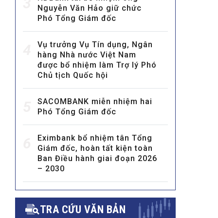
3
Nguyễn Văn Hảo giữ chức
Phó Tổng Giám đốc
Vụ trưởng Vụ Tín dụng, Ngân
4
hàng Nhà nước Việt Nam
được bổ nhiệm làm Trợ lý Phó
Chủ tịch Quốc hội
MULTIMEDIA
SACOMBANK miễn nhiệm hai
Video
5
Phó Tổng Giám đốc
E-magazines
Photos
Eximbank bổ nhiệm tân Tổng
6
Giám đốc, hoàn tất kiện toàn
Ban Điều hành giai đoạn 2026
– 2030
TRA CỨU VĂN BẢN