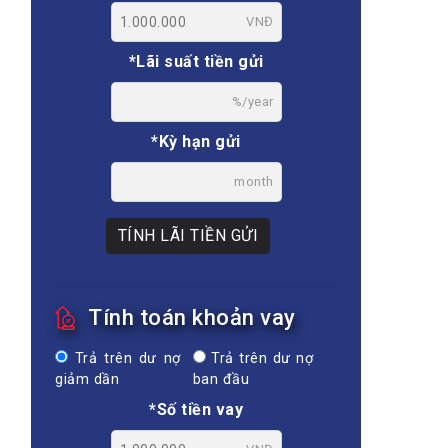
VNĐ
*Lãi suất tiền gửi
%/year
*Kỳ hạn gửi
month
TÍNH LÃI TIỀN GỬI
Tính toán khoản vay
Trả trên dư nợ
Trả trên dư nợ
giảm dần
ban đầu
*Số tiền vay