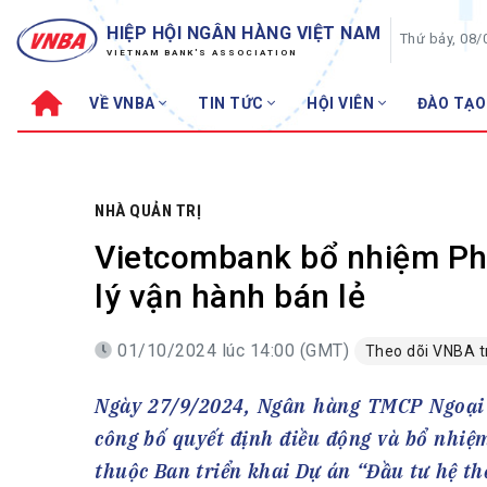
HIỆP HỘI NGÂN HÀNG VIỆT NAM
Thứ bảy, 08/
VIETNAM BANK'S ASSOCIATION
VỀ VNBA
TIN TỨC
HỘI VIÊN
ĐÀO TẠO
Về VNBA
TIN TỨC
Cơ cấu tổ chức
Tin Hiệp hội
Sơ đồ tổ chức
Sự kiện
NHÀ QUẢN TRỊ
Hội đồng Hiệp hội
30 năm
Vietcombank bổ nhiệm Ph
Thường trực Hiệp hội
Bản tin
lý vận hành bán lẻ
Cơ quan Thường trực
Tin Hội viên
01/10/2024 lúc 14:00 (GMT)
Theo dõi VNBA 
Điều lệ
Tin ngành n
Lịch sử phát triển
Topic nổi bậ
Ngày 27/9/2024, Ngân hàng TMCP Ngoại 
VNBA các thời kỳ
Đào tạo
công bố quyết định điều động và bổ nhiệ
Fintech
Thành tích – Giải thưởng
thuộc Ban triển khai Dự án “Đầu tư hệ th