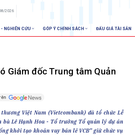
08/2026
 - NGHIÊN CỨU
GÓP Ý CHÍNH SÁCH
ĐẤU GIÁ TÀI SẢN
HỘI VIÊN
NHNN
Danh sách hội viên
Gia nhập VNBA
 VNBA
ó Giám đốc Trung tâm Quản
 Tuần VNBA
trên
gân hàng
t
thương Việt Nam (Vietcombank) đã tổ chức Lễ
m bà Lê Hạnh Hoa - Tổ trưởng Tổ quản lý dự án
ống khởi tạo khoản vay bán lẻ VCB” giữ chức vụ