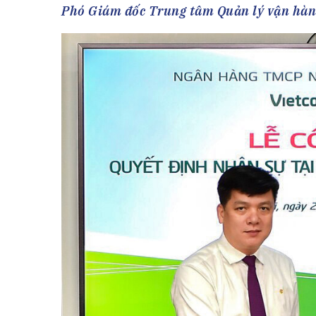
Tài chín
Bộ Chuẩn mực Đạo đức nghề nghiệp
Phó Giám đốc Trung tâm Quản lý vận hành
Đấu giá 
Đối tác
Thanh t
Nhà quản
Cơ hội v
GÓP Ý CHÍNH SÁCH
ĐẤU GIÁ TÀI
Dự thảo luật
Tư vấn – Hỏi đáp
Tra cứu văn bản