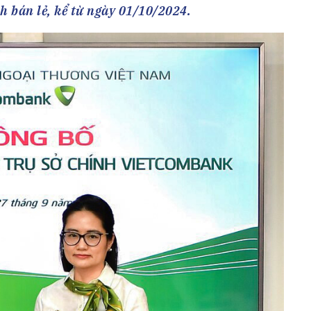
h Tiêu dùng
 bán lẻ, kể từ ngày 01/10/2024.
tài sản
oán –Thẻ
 trị
iệc làm
 SẢN
TUYỂN DỤNG