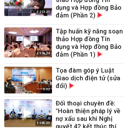
dụng và Hợp đồng Bảo
3:213:21
đảm (Phần 2)
Tập huấn kỹ năng soạn
thảo Hợp đồng Tín
dụng và Hợp đồng Bảo
đảm (Phần 1)
2:176:24
Tọa đàm góp ý Luật
Giao dịch điện tử (sửa
đổi)
5:32
Đối thoại chuyên đề:
"Hoàn thiện pháp lý về
nợ xấu sau khi Nghị
1:105:23
quyết 42 kết thúc thí