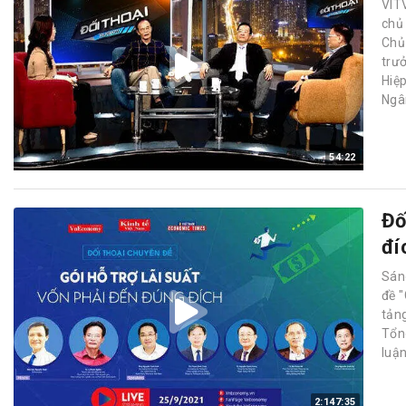
VITV
chủ
Chủ
trư
Hiệ
Ngâ
54:22
Đố
đí
Sán
đề "
tản
Tổn
luận
2:147:35