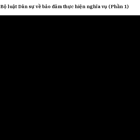
h Tiêu dùng
ộ luật Dân sự về bảo đảm thực hiện nghĩa vụ (Phần 1)
tài sản
oán –Thẻ
 trị
iệc làm
 SẢN
TUYỂN DỤNG