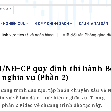
08/2026
 - NGHIÊN CỨU
GÓP Ý CHÍNH SÁCH
ĐẤU GIÁ TÀI SẢN
HỘI VIÊN
c tiền tệ và ngân hàng
VIB đổi tên Phòng giao dịch Hoà
Danh sách hội viên
Gia nhập VNBA
 VNBA
 Tuần VNBA
/NĐ-CP quy định thi hành Bộ
 nghĩa vụ (Phần 2)
gân hàng
t
ương trình đào tạo, tập huấn chuyên sâu về 
n sự về bảo đảm thực hiện nghĩa vụ. Trang ti
 phần 2 video về chương trình đào tạo này.