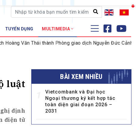
TUYỂN DỤNG
MULTIMEDIA
ĐÀO TẠO - NGHIÊN CỨU
ng Văn Thái thành Phòng giao dịch Nguyễn Đức Cảnh
HDB
Nghiệp vụ - Chứng chỉ
Tập huấn
BÀI XEM NHIỀU
 luật
Vietcombank và Đại học
1
Ngoại thương ký kết hợp tác
toàn diện giai đoạn 2026 –
Nghị định
2031
n điện tử