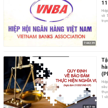
11
Hiệ
về 
trọn
7:442:39
Tậ
hà
(P
Hiệ
sâu
thực
1 về
6:407:18