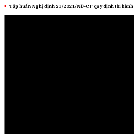
Tài chín
Bộ Chuẩn mực Đạo đức nghề nghiệp
Tập huấn Nghị định 21/2021/NĐ-CP quy định thi hành B
Đấu giá 
Đối tác
Thanh t
Nhà quản
Cơ hội v
GÓP Ý CHÍNH SÁCH
ĐẤU GIÁ TÀI
Dự thảo luật
Tư vấn – Hỏi đáp
Tra cứu văn bản