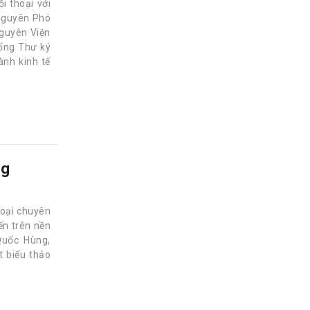
i thoại với
 Nguyên Phó
Nguyên Viện
Tổng Thư ký
nh kinh tế
ng
hoại chuyên
yến trên nền
Quốc Hùng,
t biểu thảo