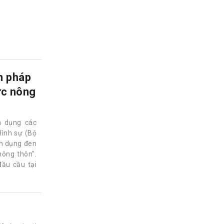
n pháp
vực nông
n dụng các
Hình sự (Bộ
ín dụng đen
nông thôn".
đầu cầu tại