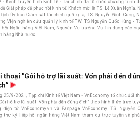
 - Kênh truyền hình Kinh tế - Tài chính đã tổ chức chương trình đố
 đề Giải pháp để phục hồi kinh tế. Khách mời là TS. Lê Xuân Nghĩa,
 tịch Ủy ban Giám sát tài chính quốc gia; TS. Nguyễn Đình Cung, 
ởng Viện nghiên cứu quản lý kinh tế TW; TS Nguyễn Quốc Hùng - 
p hội Ngân hàng Việt Nam, Nguyên Vụ trưởng Vụ Tín dụng các ngà
n hàng Nhà nước.
i thoại "Gói hỗ trợ lãi suất: Vốn phải đến đú
ch”
g 25/9/2021, Tạp chí Kinh tế Việt Nam - VnEconomy tổ chức đối t
Gói hỗ trợ lãi suất: Vốn phải đến đúng đích" theo hình thức trực tu
g điện tử VnEconomy.vn và Fanpage VnEconomy. TS. Nguyễn 
g thư ký Hiệp hội ngân hàng Việt Nam tham dự trực tuyến và phá
.