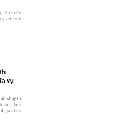
o, tập huấn
g xin trân
thi
ĩa vụ
huấn chuyên
về bảo đảm
i thiệu phần