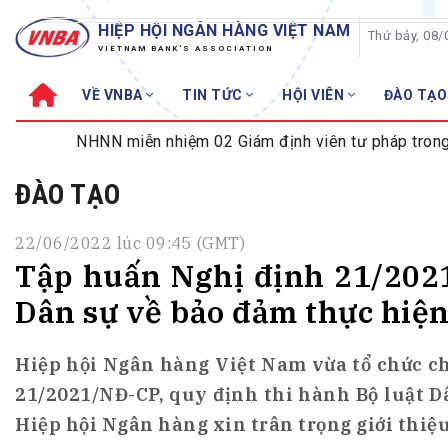
HIỆP HỘI NGÂN HÀNG VIỆT NAM
Thứ bảy, 08/
VIETNAM BANK'S ASSOCIATION
VỀ VNBA
TIN TỨC
HỘI VIÊN
ĐÀO TẠO
Về VNBA
TIN TỨC
NHNN miễn nhiệm 02 Giám định viên tư pháp trong lĩnh vự
Cơ cấu tổ chức
Tin Hiệp hội
ĐÀO TẠO
Sơ đồ tổ chức
Sự kiện
Hội đồng Hiệp hội
30 năm
22/06/2022 lúc 09:45 (GMT)
Thường trực Hiệp hội
Bản tin
Tập huấn Nghị định 21/2021
Cơ quan Thường trực
Tin Hội viên
Dân sự về bảo đảm thực hiện
Điều lệ
Tin ngành n
Lịch sử phát triển
Topic nổi bậ
Hiệp hội Ngân hàng Việt Nam vừa tổ chức ch
VNBA các thời kỳ
Đào tạo
21/2021/NĐ-CP, quy định thi hành Bộ luật Dâ
Fintech
Thành tích – Giải thưởng
Hiệp hội Ngân hàng xin trân trọng giới thiệu