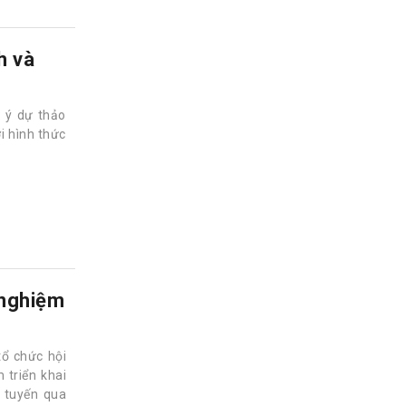
h và
 ý dự thảo
i hình thức
 nghiệm
tổ chức hội
 triển khai
c tuyến qua