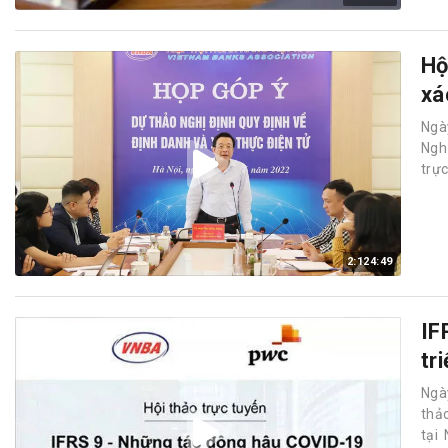
Hộ
xá
Ngà
Nghị
trự
2:124:49
IF
tr
Ngà
thả
tại