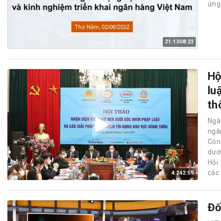
ứng
21:1308:23
Hộ
lu
th
Ngà
ngà
Côn
dướ
Hội
các 
4:242:59
Đố