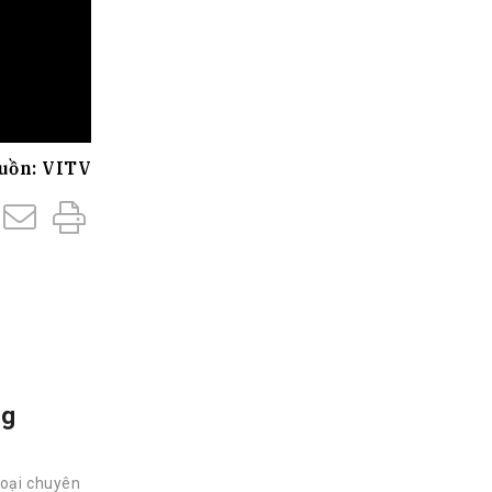
uồn: VITV
ng
hoại chuyên