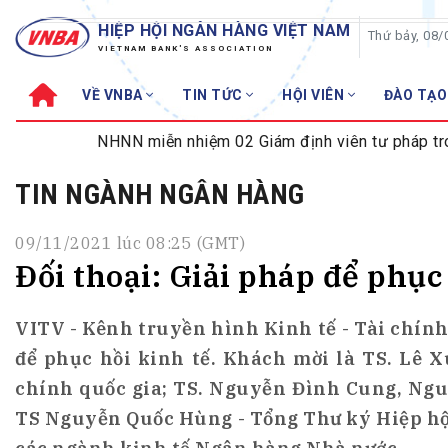
HIỆP HỘI NGÂN HÀNG VIỆT NAM
Thứ bảy, 08/
VIETNAM BANK'S ASSOCIATION
VỀ VNBA
TIN TỨC
HỘI VIÊN
ĐÀO TẠO
Về VNBA
TIN TỨC
NHNN miễn nhiệm 02 Giám định viên tư pháp trong l
Cơ cấu tổ chức
Tin Hiệp hội
TIN NGÀNH NGÂN HÀNG
Sơ đồ tổ chức
Sự kiện
Hội đồng Hiệp hội
30 năm
09/11/2021 lúc 08:25 (GMT)
Thường trực Hiệp hội
Bản tin
Đối thoại: Giải pháp để phục
Cơ quan Thường trực
Tin Hội viên
Điều lệ
Tin ngành n
VITV - Kênh truyền hình Kinh tế - Tài chính 
để phục hồi kinh tế. Khách mời là TS. Lê 
Lịch sử phát triển
Topic nổi bậ
VNBA các thời kỳ
Đào tạo
chính quốc gia; TS. Nguyễn Đình Cung, Ngu
TS Nguyễn Quốc Hùng - Tổng Thư ký Hiệp h
Fintech
Thành tích – Giải thưởng