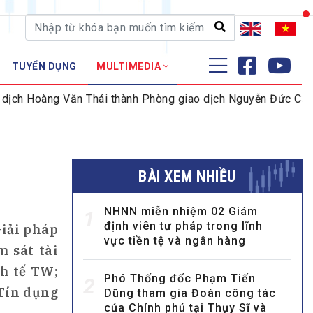
TUYỂN DỤNG
MULTIMEDIA
ĐÀO TẠO - NGHIÊN CỨU
ch Hoàng Văn Thái thành Phòng giao dịch Nguyễn Đức Cảnh
Nghiệp vụ - Chứng chỉ
Tập huấn
BÀI XEM NHIỀU
NHNN miễn nhiệm 02 Giám
1
định viên tư pháp trong lĩnh
Giải pháp
vực tiền tệ và ngân hàng
 sát tài
h tế TW;
Phó Thống đốc Phạm Tiến
2
Tín dụng
Dũng tham gia Đoàn công tác
của Chính phủ tại Thụy Sĩ và