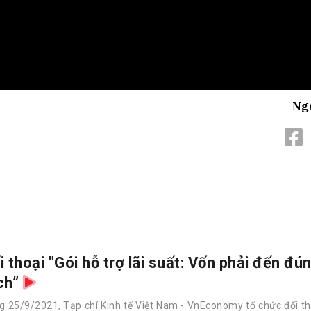
Ng
i thoại "Gói hỗ trợ lãi suất: Vốn phải đến đú
ch”
g 25/9/2021, Tạp chí Kinh tế Việt Nam - VnEconomy tổ chức đối t