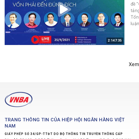
đề "
tản
Tổn
luận
2:147:35
Xem
TRANG THÔNG TIN CỦA HIỆP HỘI NGÂN HÀNG VIỆT
NAM
GIẤY PHÉP SỐ 34/GP-TTĐT DO BỘ THÔNG TIN TRUYỀN THÔNG CẤP