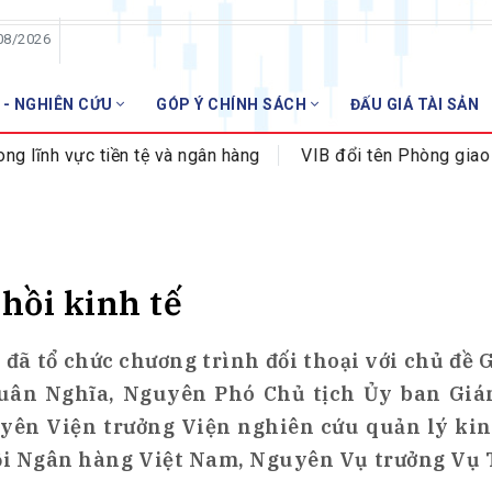
08/2026
 - NGHIÊN CỨU
GÓP Ý CHÍNH SÁCH
ĐẤU GIÁ TÀI SẢN
HỘI VIÊN
ĩnh vực tiền tệ và ngân hàng
VIB đổi tên Phòng giao dị
Danh sách hội viên
Gia nhập VNBA
 VNBA
 Tuần VNBA
 hồi kinh tế
gân hàng
đã tổ chức chương trình đối thoại với chủ đề 
Xuân Nghĩa, Nguyên Phó Chủ tịch Ủy ban Giám
t
yên Viện trưởng Viện nghiên cứu quản lý kin
ội Ngân hàng Việt Nam, Nguyên Vụ trưởng Vụ 