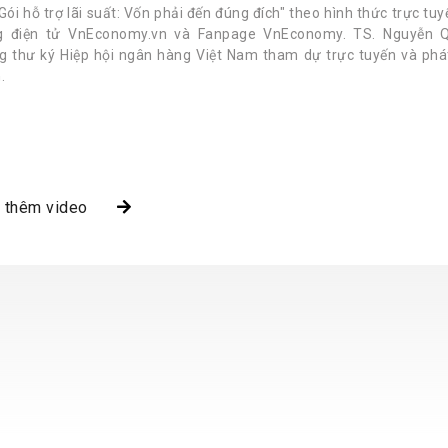
Gói hỗ trợ lãi suất: Vốn phải đến đúng đích" theo hình thức trực tu
g điện tử VnEconomy.vn và Fanpage VnEconomy. TS. Nguyễn 
g thư ký Hiệp hội ngân hàng Việt Nam tham dự trực tuyến và phá
.
 thêm video