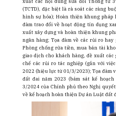
xuất các nội dung sửa đổi Thông tư 3
(TCTD), đặc biệt là rà soát các ràng b
hình sự hóa); Hoàn thiện khung pháp 
đàm trao đổi về hoạt động tín dụng xa
xuất xây dựng và hoàn thiện khung phá
ngân hàng; Tọa đàm về các rủi ro hay
Phòng chống rửa tiền, mua bán tài kho
giao dịch cho khách hàng, đề xuất các
chế các rủi ro tác nghiệp (gắn với vi
2022 (hiệu lực từ 01/3/2023); Tọa đàm 
đất đai năm 2023 (bám sát kế hoạch
3/2024 của Chính phủ theo Nghị quyế
về kế hoạch hoàn thiện Dự án Luật đất đa