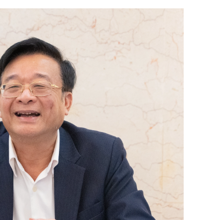
h Tiêu dùng
tài sản
oán –Thẻ
 trị
iệc làm
 SẢN
TUYỂN DỤNG