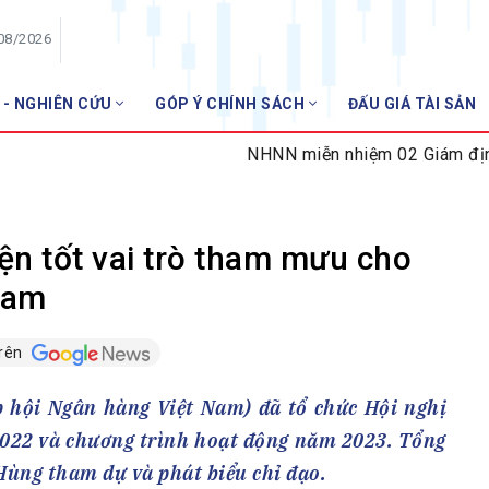
/08/2026
 - NGHIÊN CỨU
GÓP Ý CHÍNH SÁCH
ĐẤU GIÁ TÀI SẢN
HỘI VIÊN
NHNN miễn nhiệm 02 Giám định viên tư 
Danh sách hội viên
Gia nhập VNBA
 VNBA
ện tốt vai trò tham mưu cho
 Tuần VNBA
Nam
trên
gân hàng
t
p hội Ngân hàng Việt Nam) đã tổ chức Hội nghị
2022 và chương trình hoạt động năm 2023. Tổng
ùng tham dự và phát biểu chỉ đạo.