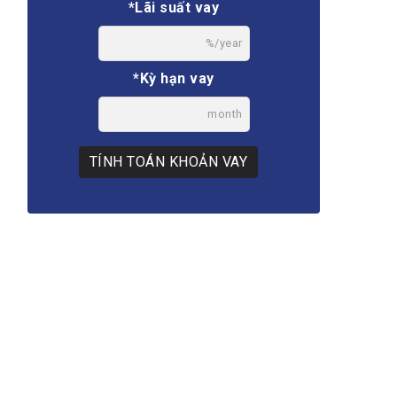
*Lãi suất vay
%/year
*Kỳ hạn vay
month
TÍNH TOÁN KHOẢN VAY