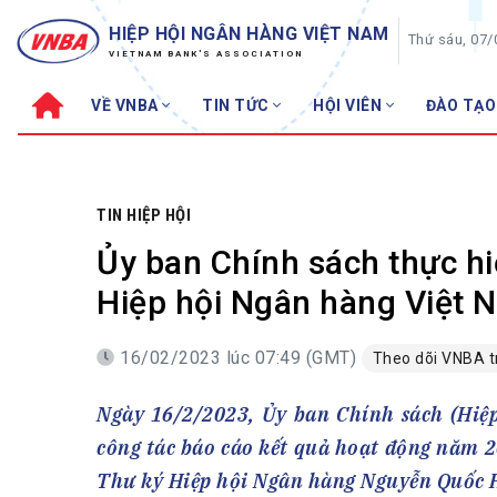
HIỆP HỘI NGÂN HÀNG VIỆT NAM
Thứ sáu, 07
VIETNAM BANK'S ASSOCIATION
VỀ VNBA
TIN TỨC
HỘI VIÊN
ĐÀO TẠO
Về VNBA
TIN TỨC
Cơ cấu tổ chức
Tin Hiệp hội
Sơ đồ tổ chức
Sự kiện
TIN HIỆP HỘI
Hội đồng Hiệp hội
30 năm
Ủy ban Chính sách thực hi
Thường trực Hiệp hội
Bản tin
Hiệp hội Ngân hàng Việt 
Cơ quan Thường trực
Tin Hội viên
16/02/2023 lúc 07:49 (GMT)
Theo dõi VNBA 
Điều lệ
Tin ngành n
Lịch sử phát triển
Topic nổi bậ
Ngày 16/2/2023, Ủy ban Chính sách (Hiệ
VNBA các thời kỳ
Đào tạo
công tác báo cáo kết quả hoạt động năm 
Fintech
Thành tích – Giải thưởng
Thư ký Hiệp hội Ngân hàng Nguyễn Quốc H