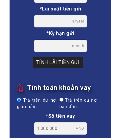
*Lãi suất tiền gửi
%/year
*Kỳ hạn gửi
month
TÍNH LÃI TIỀN GỬI
Tính toán khoản vay
Trả trên dư nợ
Trả trên dư nợ
giảm dần
ban đầu
*Số tiền vay
VNĐ