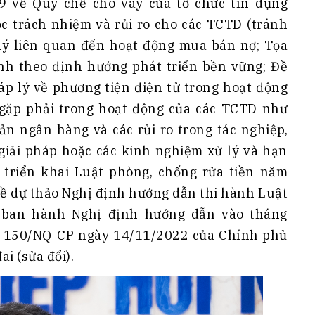
9 về Quy chế cho vay của tổ chức tín dụng
uộc trách nhiệm và rủi ro cho các TCTD (tránh
lý liên quan đến hoạt động mua bán nợ; Tọa
nh theo định hướng phát triển bền vững; Đề
p lý về phương tiện điện tử trong hoạt động
 gặp phải trong hoạt động của các TCTD như
ản ngân hàng và các rủi ro trong tác nghiệp,
 giải pháp hoặc các kinh nghiệm xử lý và hạn
ệc triển khai Luật phòng, chống rửa tiền năm
về dự thảo Nghị định hướng dẫn thi hành Luật
 ban hành Nghị định hướng dẫn vào tháng
t 150/NQ-CP ngày 14/11/2022 của Chính phủ
i (sửa đổi).