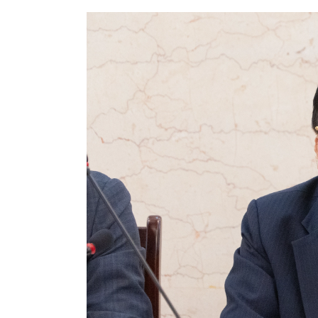
Tài chín
Bộ Chuẩn mực Đạo đức nghề nghiệp
Đấu giá 
Đối tác
Thanh t
Nhà quản
Cơ hội v
GÓP Ý CHÍNH SÁCH
ĐẤU GIÁ TÀI
Dự thảo luật
Tư vấn – Hỏi đáp
Tra cứu văn bản