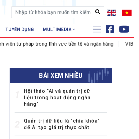
TUYỂN DỤNG
MULTIMEDIA
ĐÀO TẠO - NGHIÊN CỨU
pháp trong lĩnh vực tiền tệ và ngân hàng
VIB đổi tên P
Nghiệp vụ - Chứng chỉ
Tập huấn
BÀI XEM NHIỀU
Hội thảo “AI và quản trị dữ
1
liệu trong hoạt động ngân
hàng”
Quản trị dữ liệu là "chìa khóa"
2
để AI tạo giá trị thực chất