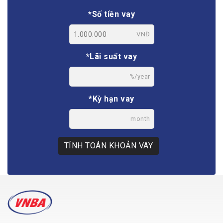
*Số tiền vay
VNĐ
*Lãi suất vay
%/year
*Kỳ hạn vay
month
TÍNH TOÁN KHOẢN VAY