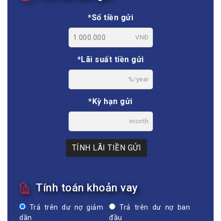
*Số tiền gửi
VNĐ
*Lãi suất tiền gửi
%/year
*Kỳ hạn gửi
month
TÍNH LÃI TIỀN GỬI
Tính toán khoản vay
Trả trên dư nợ giảm
Trả trên dư nợ ban
dần
đầu