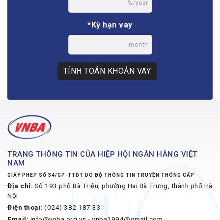
%/year
*Kỳ hạn vay
month
TÍNH TOÁN KHOẢN VAY
TRANG THÔNG TIN CỦA HIỆP HỘI NGÂN HÀNG VIỆT
NAM
GIẤY PHÉP SỐ 34/GP-TTĐT DO BỘ THÔNG TIN TRUYỀN THÔNG CẤP
Địa chỉ:
Số 193 phố Bà Triệu, phường Hai Bà Trưng, thành phố Hà
Nội
Điện thoại:
(024) 382 187 33
Email:
info@vnba.org.vn - vnba1994@gmail.com