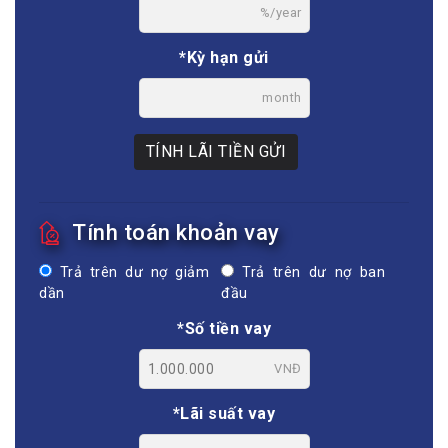
%/year
*Kỳ hạn gửi
month
TÍNH LÃI TIỀN GỬI
Tính toán khoản vay
Trả trên dư nợ giảm
Trả trên dư nợ ban
dần
đầu
*Số tiền vay
VNĐ
*Lãi suất vay