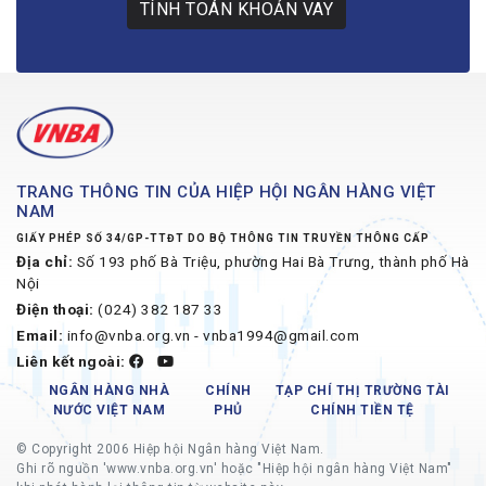
TÍNH TOÁN KHOẢN VAY
TRANG THÔNG TIN CỦA HIỆP HỘI NGÂN HÀNG VIỆT
NAM
GIẤY PHÉP SỐ 34/GP-TTĐT DO BỘ THÔNG TIN TRUYỀN THÔNG CẤP
Địa chỉ:
Số 193 phố Bà Triệu, phường Hai Bà Trưng, thành phố Hà
Nội
Điện thoại:
(024) 382 187 33
Email:
info@vnba.org.vn - vnba1994@gmail.com
Liên kết ngoài:
NGÂN HÀNG NHÀ
CHÍNH
TẠP CHÍ THỊ TRƯỜNG TÀI
NƯỚC VIỆT NAM
PHỦ
CHÍNH TIỀN TỆ
© Copyright 2006 Hiệp hội Ngân hàng Việt Nam.
Ghi rõ nguồn 'www.vnba.org.vn' hoặc "Hiệp hội ngân hàng Việt Nam"