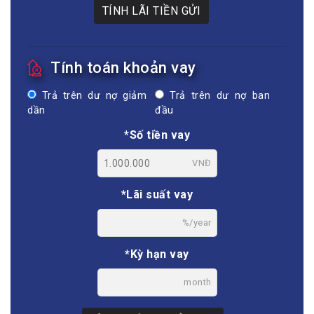
TÍNH LÃI TIỀN GỬI
Tính toán khoản vay
Trả trên dư nợ giảm
Trả trên dư nợ ban
dần
đầu
*Số tiền vay
VNĐ
*Lãi suất vay
%/year
*Kỳ hạn vay
month