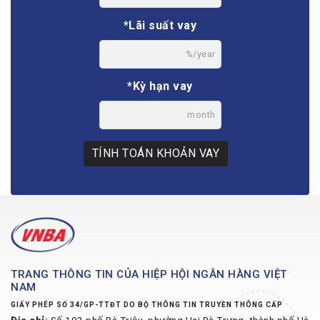
*Lãi suất vay
%/year
*Kỳ hạn vay
month
TÍNH TOÁN KHOẢN VAY
TRANG THÔNG TIN CỦA HIỆP HỘI NGÂN HÀNG VIỆT
NAM
GIẤY PHÉP SỐ 34/GP-TTĐT DO BỘ THÔNG TIN TRUYỀN THÔNG CẤP
Địa chỉ:
Số 193 phố Bà Triệu, phường Hai Bà Trưng, thành phố Hà