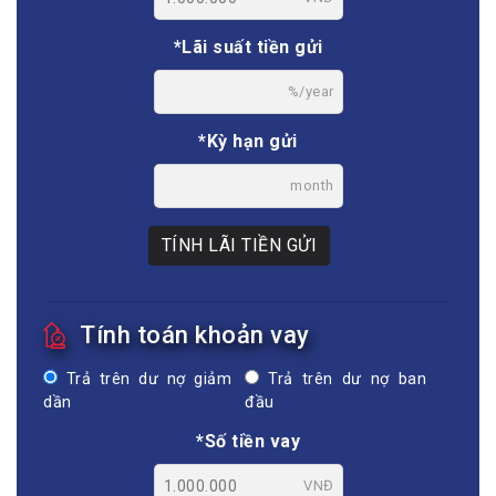
*Lãi suất tiền gửi
%/year
*Kỳ hạn gửi
month
TÍNH LÃI TIỀN GỬI
Tính toán khoản vay
Trả trên dư nợ giảm
Trả trên dư nợ ban
dần
đầu
*Số tiền vay
VNĐ