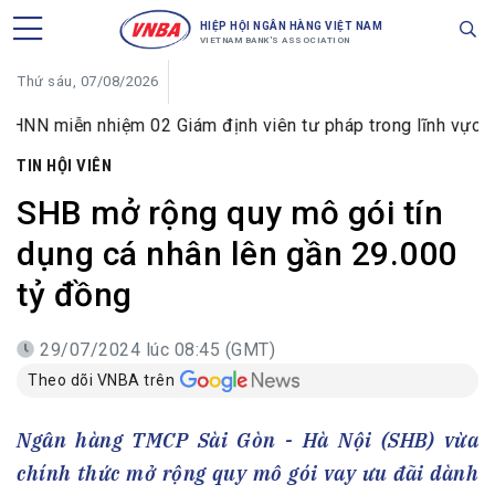
HIỆP HỘI NGÂN HÀNG VIỆT NAM
VIETNAM BANK'S ASSOCIATION
Thứ sáu, 07/08/2026
 nhiệm 02 Giám định viên tư pháp trong lĩnh vực tiền tệ và
TIN HỘI VIÊN
SHB mở rộng quy mô gói tín
dụng cá nhân lên gần 29.000
tỷ đồng
29/07/2024 lúc 08:45 (GMT)
Theo dõi VNBA trên
Ngân hàng TMCP Sài Gòn - Hà Nội (SHB) vừa
chính thức mở rộng quy mô gói vay ưu đãi dành