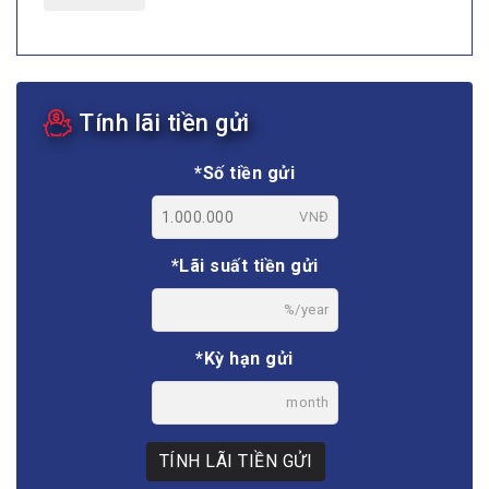
Tính lãi tiền gửi
*Số tiền gửi
VNĐ
*Lãi suất tiền gửi
%/year
*Kỳ hạn gửi
month
TÍNH LÃI TIỀN GỬI