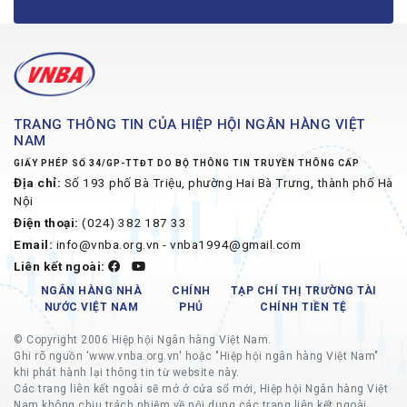
TRANG THÔNG TIN CỦA HIỆP HỘI NGÂN HÀNG VIỆT
NAM
GIẤY PHÉP SỐ 34/GP-TTĐT DO BỘ THÔNG TIN TRUYỀN THÔNG CẤP
Địa chỉ:
Số 193 phố Bà Triệu, phường Hai Bà Trưng, thành phố Hà
Nội
Điện thoại:
(024) 382 187 33
Email:
info@vnba.org.vn - vnba1994@gmail.com
Liên kết ngoài:
NGÂN HÀNG NHÀ
CHÍNH
TẠP CHÍ THỊ TRƯỜNG TÀI
NƯỚC VIỆT NAM
PHỦ
CHÍNH TIỀN TỆ
© Copyright 2006 Hiệp hội Ngân hàng Việt Nam.
Ghi rõ nguồn 'www.vnba.org.vn' hoặc "Hiệp hội ngân hàng Việt Nam"
khi phát hành lại thông tin từ website này.
Các trang liên kết ngoài sẽ mở ở cửa sổ mới, Hiệp hội Ngân hàng Việt
Nam không chịu trách nhiệm về nội dung các trang liên kết ngoài.