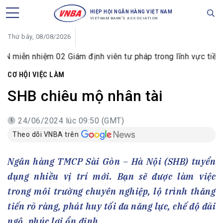
HIỆP HỘI NGÂN HÀNG VIỆT NAM
VIETNAM BANK'S ASSOCIATION
Thứ bảy, 08/08/2026
hiệm 02 Giám định viên tư pháp trong lĩnh vực tiền tệ và n
CƠ HỘI VIỆC LÀM
SHB chiêu mộ nhân tài
24/06/2024 lúc 09:50 (GMT)
Theo dõi VNBA trên
Ngân hàng TMCP Sài Gòn – Hà Nội (SHB) tuyển
dụng nhiều vị trí mới. Bạn sẽ được làm việc
trong môi trường chuyên nghiệp, lộ trình thăng
tiến rõ ràng, phát huy tối đa năng lực, chế độ đãi
ngộ, phúc lợi ổn định.