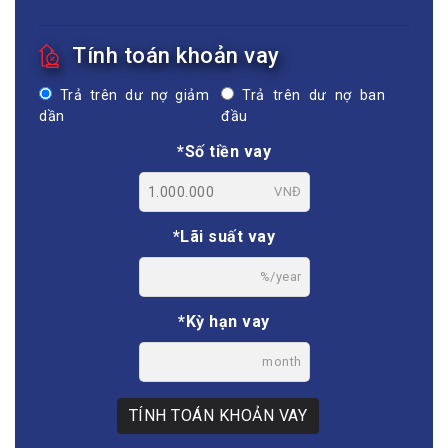
Tính toán khoản vay
Trả trên dư nợ giảm
Trả trên dư nợ ban
dần
đầu
*Số tiền vay
VNĐ
*Lãi suất vay
%/year
*Kỳ hạn vay
month
TÍNH TOÁN KHOẢN VAY