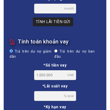
month
TÍNH LÃI TIỀN GỬI
Tính toán khoản vay
Trả trên dư nợ giảm
Trả trên dư nợ ban
dần
đầu
*Số tiền vay
VNĐ
*Lãi suất vay
%/year
*Kỳ hạn vay