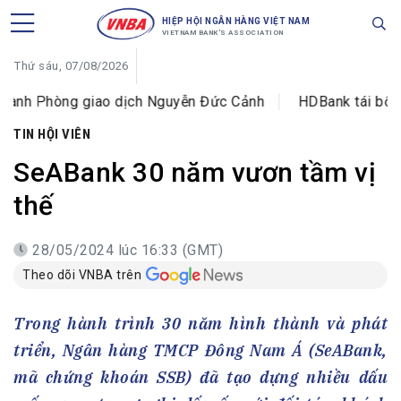
HIỆP HỘI NGÂN HÀNG VIỆT NAM
VIETNAM BANK'S ASSOCIATION
Thứ sáu, 07/08/2026
ng giao dịch Nguyễn Đức Cảnh
HDBank tái bổ nhiệm ông
TIN HỘI VIÊN
SeABank 30 năm vươn tầm vị
thế
28/05/2024 lúc 16:33 (GMT)
Theo dõi VNBA trên
Trong hành trình 30 năm hình thành và phát
triển, Ngân hàng TMCP Đông Nam Á (SeABank,
mã chứng khoán SSB) đã tạo dựng nhiều dấu