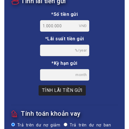
Tính lãi tiền gửi
*Số tiền gửi
VNĐ
*Lãi suất tiền gửi
%/year
*Kỳ hạn gửi
month
TÍNH LÃI TIỀN GỬI
Tính toán khoản vay
Trả trên dư nợ giảm
Trả trên dư nợ ban