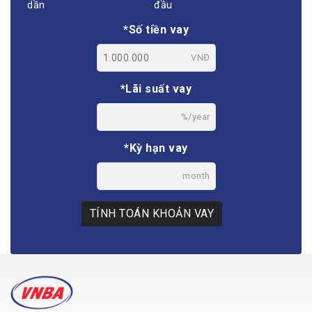
dần
đầu
*Số tiền vay
VNĐ
*Lãi suất vay
%/year
*Kỳ hạn vay
month
TÍNH TOÁN KHOẢN VAY